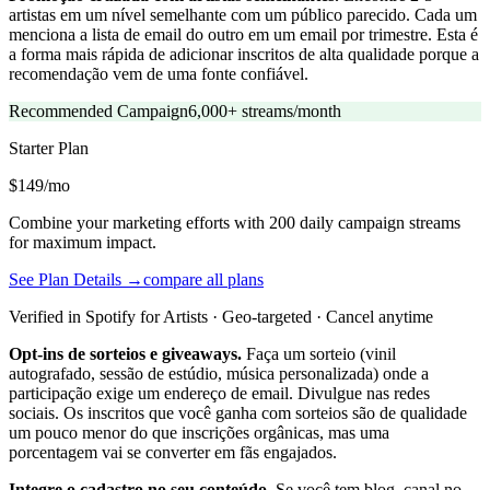
artistas em um nível semelhante com um público parecido. Cada um
menciona a lista de email do outro em um email por trimestre. Esta é
a forma mais rápida de adicionar inscritos de alta qualidade porque a
recomendação vem de uma fonte confiável.
Recommended Campaign
6,000+ streams/month
Starter
Plan
$149/mo
Combine your marketing efforts with 200 daily campaign streams
for maximum impact.
See Plan Details →
compare all plans
Verified in Spotify for Artists · Geo-targeted · Cancel anytime
Opt-ins de sorteios e giveaways.
Faça um sorteio (vinil
autografado, sessão de estúdio, música personalizada) onde a
participação exige um endereço de email. Divulgue nas redes
sociais. Os inscritos que você ganha com sorteios são de qualidade
um pouco menor do que inscrições orgânicas, mas uma
porcentagem vai se converter em fãs engajados.
Integre o cadastro no seu conteúdo.
Se você tem blog, canal no