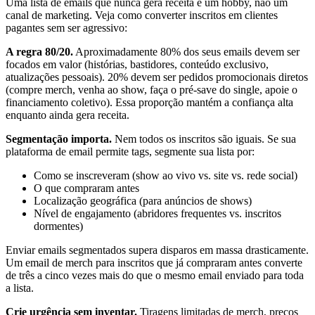
Uma lista de emails que nunca gera receita é um hobby, não um
canal de marketing. Veja como converter inscritos em clientes
pagantes sem ser agressivo:
A regra 80/20.
Aproximadamente 80% dos seus emails devem ser
focados em valor (histórias, bastidores, conteúdo exclusivo,
atualizações pessoais). 20% devem ser pedidos promocionais diretos
(compre merch, venha ao show, faça o pré-save do single, apoie o
financiamento coletivo). Essa proporção mantém a confiança alta
enquanto ainda gera receita.
Segmentação importa.
Nem todos os inscritos são iguais. Se sua
plataforma de email permite tags, segmente sua lista por:
Como se inscreveram (show ao vivo vs. site vs. rede social)
O que compraram antes
Localização geográfica (para anúncios de shows)
Nível de engajamento (abridores frequentes vs. inscritos
dormentes)
Enviar emails segmentados supera disparos em massa drasticamente.
Um email de merch para inscritos que já compraram antes converte
de três a cinco vezes mais do que o mesmo email enviado para toda
a lista.
Crie urgência sem inventar.
Tiragens limitadas de merch, preços