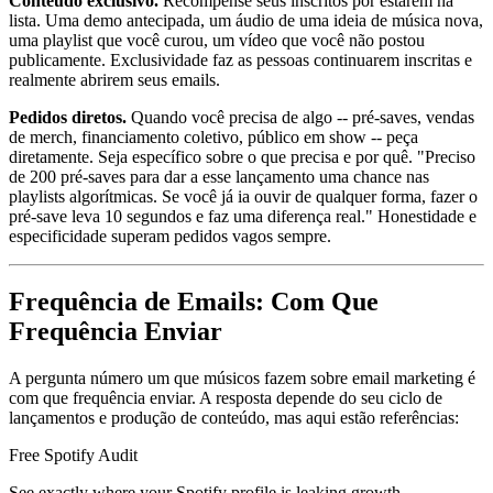
Conteúdo exclusivo.
Recompense seus inscritos por estarem na
lista. Uma demo antecipada, um áudio de uma ideia de música nova,
uma playlist que você curou, um vídeo que você não postou
publicamente. Exclusividade faz as pessoas continuarem inscritas e
realmente abrirem seus emails.
Pedidos diretos.
Quando você precisa de algo -- pré-saves, vendas
de merch, financiamento coletivo, público em show -- peça
diretamente. Seja específico sobre o que precisa e por quê. "Preciso
de 200 pré-saves para dar a esse lançamento uma chance nas
playlists algorítmicas. Se você já ia ouvir de qualquer forma, fazer o
pré-save leva 10 segundos e faz uma diferença real." Honestidade e
especificidade superam pedidos vagos sempre.
Frequência de Emails: Com Que
Frequência Enviar
A pergunta número um que músicos fazem sobre email marketing é
com que frequência enviar. A resposta depende do seu ciclo de
lançamentos e produção de conteúdo, mas aqui estão referências:
Free Spotify Audit
See exactly where your Spotify profile is leaking growth.