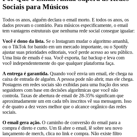
Sociais para Músicos
Todos os anos, alguém declara o email morto. E todos os anos, os
dados provam o contrário. Para músicos especificamente, o email
tem vantagens estruturais que nenhuma rede social consegue igualar:
Você é dono da lista.
Se o Instagram mudar o algoritmo amanhã,
ou o TikTok for banido em um mercado importante, ou o Spotify
ajustar suas prioridades editoriais, você perde acesso ao seu público.
Uma lista de emails é sua. Você exporta, faz backup e leva com
você independentemente do que qualquer plataforma faça.
A entrega é garantida.
Quando você envia um email, ele chega na
caixa de entrada de alguém. A pessoa pode não abrir, mas ele chega.
Postagens em redes sociais são exibidas para uma fração dos seus
seguidores com base em decisões algorítmicas que você não
controla. Taxas de abertura de email de 28-35% significam que
aproximadamente um em cada três inscritos vê sua mensagem. Isso
é de quatro a dez vezes melhor que o alcance orgânico das redes
sociais.
O email gera ação.
O caminho de conversão do email para a
compra é direto e curto. Um fã abre o email, lê sobre seu novo
lançamento de merch, clica no link e compra. Não existe filtro