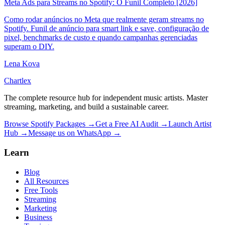
Meta Ads para Streams no Spotify: O Funil Completo [2026]
Como rodar anúncios no Meta que realmente geram streams no
Spotify. Funil de anúncio para smart link e save, configuração de
pixel, benchmarks de custo e quando campanhas gerenciadas
superam o DIY.
Lena Kova
Chartlex
The complete resource hub for independent music artists. Master
streaming, marketing, and build a sustainable career.
Browse Spotify Packages →
Get a Free AI Audit →
Launch Artist
Hub →
Message us on WhatsApp →
Learn
Blog
All Resources
Free Tools
Streaming
Marketing
Business