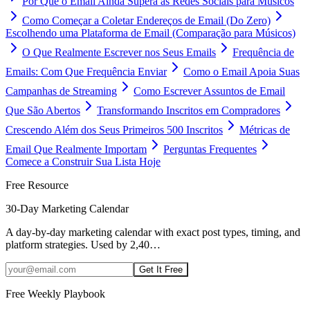
Por Que o Email Ainda Supera as Redes Sociais para Músicos
Como Começar a Coletar Endereços de Email (Do Zero)
Escolhendo uma Plataforma de Email (Comparação para Músicos)
O Que Realmente Escrever nos Seus Emails
Frequência de
Emails: Com Que Frequência Enviar
Como o Email Apoia Suas
Campanhas de Streaming
Como Escrever Assuntos de Email
Que São Abertos
Transformando Inscritos em Compradores
Crescendo Além dos Seus Primeiros 500 Inscritos
Métricas de
Email Que Realmente Importam
Perguntas Frequentes
Comece a Construir Sua Lista Hoje
Free Resource
30-Day Marketing Calendar
A day-by-day marketing calendar with exact post types, timing, and
platform strategies. Used by 2,40
…
Get It Free
Free Weekly Playbook