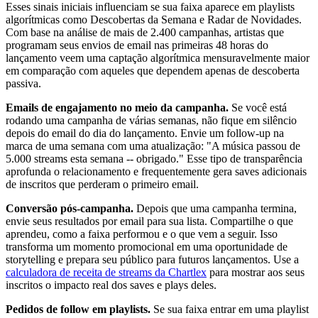
Esses sinais iniciais influenciam se sua faixa aparece em playlists
algorítmicas como Descobertas da Semana e Radar de Novidades.
Com base na análise de mais de 2.400 campanhas, artistas que
programam seus envios de email nas primeiras 48 horas do
lançamento veem uma captação algorítmica mensuravelmente maior
em comparação com aqueles que dependem apenas de descoberta
passiva.
Emails de engajamento no meio da campanha.
Se você está
rodando uma campanha de várias semanas, não fique em silêncio
depois do email do dia do lançamento. Envie um follow-up na
marca de uma semana com uma atualização: "A música passou de
5.000 streams esta semana -- obrigado." Esse tipo de transparência
aprofunda o relacionamento e frequentemente gera saves adicionais
de inscritos que perderam o primeiro email.
Conversão pós-campanha.
Depois que uma campanha termina,
envie seus resultados por email para sua lista. Compartilhe o que
aprendeu, como a faixa performou e o que vem a seguir. Isso
transforma um momento promocional em uma oportunidade de
storytelling e prepara seu público para futuros lançamentos. Use a
calculadora de receita de streams da Chartlex
para mostrar aos seus
inscritos o impacto real dos saves e plays deles.
Pedidos de follow em playlists.
Se sua faixa entrar em uma playlist