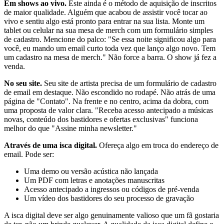
Em shows ao vivo.
Este ainda é o método de aquisição de inscritos
de maior qualidade. Alguém que acabou de assistir você tocar ao
vivo e sentiu algo está pronto para entrar na sua lista. Monte um
tablet ou celular na sua mesa de merch com um formulário simples
de cadastro. Mencione do palco: "Se essa noite significou algo para
você, eu mando um email curto toda vez que lanço algo novo. Tem
um cadastro na mesa de merch." Não force a barra. O show já fez a
venda.
No seu site.
Seu site de artista precisa de um formulário de cadastro
de email em destaque. Não escondido no rodapé. Não atrás de uma
página de "Contato". Na frente e no centro, acima da dobra, com
uma proposta de valor clara. "Receba acesso antecipado a músicas
novas, conteúdo dos bastidores e ofertas exclusivas" funciona
melhor do que "Assine minha newsletter."
Através de uma isca digital.
Ofereça algo em troca do endereço de
email. Pode ser:
Uma demo ou versão acústica não lançada
Um PDF com letras e anotações manuscritas
Acesso antecipado a ingressos ou códigos de pré-venda
Um vídeo dos bastidores do seu processo de gravação
A isca digital deve ser algo genuinamente valioso que um fã gostaria