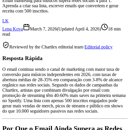
Email marketing para músicos supera redes sociais 4 para 1.
Aprenda a criar sua lista, escrever emails que convertem e gerar
receita com 500 inscritos.
LK
Lena Kova
March 7, 2026
(Updated
April 4, 2026
)
18 min
read
Reviewed by the Chartlex editorial team
·
Editorial policy
Resposta Rápida
O email continua sendo o canal de marketing com maior taxa de
conversão para músicos independentes em 2026, com taxas de
abertura médias de 28-35% em comparação com 3-8% de alcance
orgânico nas redes sociais. Segundo os dados de campanhas da
Chartlex, artistas que combinam divulgação por email com
promoção de streaming têm 40-60% mais saves na primeira semana
no Spotify. Uma lista com apenas 500 inscritos engajados pode
gerar mais vendas de merch, picos de streams e público em shows
do que 10.000 seguidores passivos nas redes sociais.
Por Que o Email Ainda Supera as Redes