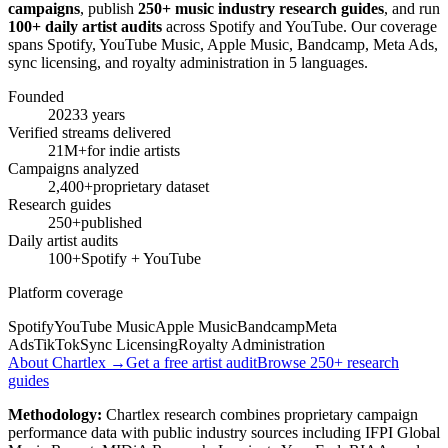
campaigns
, publish
250+ music industry research guides
, and run
100+ daily artist audits
across Spotify and YouTube. Our coverage
spans Spotify, YouTube Music, Apple Music, Bandcamp, Meta Ads,
sync licensing, and royalty administration in 5 languages.
Founded
2023
3 years
Verified streams delivered
21M+
for indie artists
Campaigns analyzed
2,400+
proprietary dataset
Research guides
250+
published
Daily artist audits
100+
Spotify + YouTube
Platform coverage
Spotify
YouTube Music
Apple Music
Bandcamp
Meta
Ads
TikTok
Sync Licensing
Royalty Administration
About Chartlex →
Get a free artist audit
Browse 250+ research
guides
Methodology:
Chartlex research combines proprietary campaign
performance data with public industry sources including IFPI Global