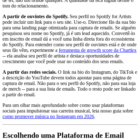
de ter, não um brinde qualquer. A qualidade da isca digital define o
tom do relacionamento.
A partir de ouvintes do Spotify.
Seu perfil no Spotify for Artists
pode incluir um link para o seu site. Use-o. Direcione fãs da sua bio
para uma landing page otimizada para captura de emails. Se alguém
pesquisou seu nome no Spotify, já é um lead aquecido. Convertê-lo
em inscrito de email dá a você uma linha direta fora do ecossistema
do Spotify. Para entender como seu perfil de ouvintes está e de onde
seus fãs vêm, experimente a
ferramenta de growth score da Chartlex
-- ela analisa seu perfil de artista e destaca oportunidades de
crescimento que você pode usar no conteúdo dos seus emails.
A partir das redes sociais.
O link na bio do Instagram, do TikTok e
a descrição do YouTube devem todos apontar para uma página de
captura de email. Não para o seu perfil do Spotify, não para sua loja
de merch -- para a sua lista de emails. Todo o resto pode ser linkado
a partir do email.
Para um olhar mais aprofundado sobre como usar plataformas
sociais para impulsionar sua carreira musical, leia nosso guia sobre
como promover música no Instagram em 2026
.
Escolhendo uma Plataforma de Email