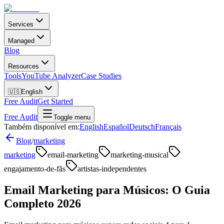
Services
Managed
Blog
Resources
Tools
YouTube Analyzer
Case Studies
🇺🇸
English
Free Audit
Get Started
Free Audit
Toggle menu
Também disponível em:
English
Español
Deutsch
Français
Blog
/
marketing
marketing
email-marketing
marketing-musical
engajamento-de-fãs
artistas-independentes
Email Marketing para Músicos: O Guia
Completo 2026