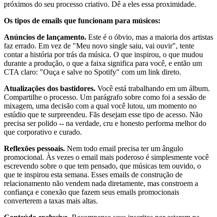
próximos do seu processo criativo. Dê a eles essa proximidade.
Os tipos de emails que funcionam para músicos:
Anúncios de lançamento.
Este é o óbvio, mas a maioria dos artistas
faz errado. Em vez de "Meu novo single saiu, vai ouvir", tente
contar a história por trás da música. O que inspirou, o que mudou
durante a produção, o que a faixa significa para você, e então um
CTA claro: "Ouça e salve no Spotify" com um link direto.
Atualizações dos bastidores.
Você está trabalhando em um álbum.
Compartilhe o processo. Um parágrafo sobre como foi a sessão de
mixagem, uma decisão com a qual você lutou, um momento no
estúdio que te surpreendeu. Fãs desejam esse tipo de acesso. Não
precisa ser polido -- na verdade, cru e honesto performa melhor do
que corporativo e curado.
Reflexões pessoais.
Nem todo email precisa ter um ângulo
promocional. Às vezes o email mais poderoso é simplesmente você
escrevendo sobre o que tem pensado, que músicas tem ouvido, o
que te inspirou esta semana. Esses emails de construção de
relacionamento não vendem nada diretamente, mas constroem a
confiança e conexão que fazem seus emails promocionais
converterem a taxas mais altas.