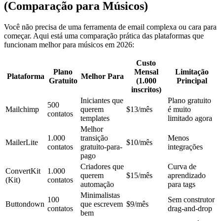
(Comparação para Músicos)
Você não precisa de uma ferramenta de email complexa ou cara para
começar. Aqui está uma comparação prática das plataformas que
funcionam melhor para músicos em 2026:
Custo
Plano
Mensal
Limitação
Plataforma
Melhor Para
Gratuito
(1.000
Principal
inscritos)
Iniciantes que
Plano gratuito
500
Mailchimp
querem
$13/mês
é muito
contatos
templates
limitado agora
Melhor
1.000
transição
Menos
MailerLite
$10/mês
contatos
gratuito-para-
integrações
pago
Criadores que
Curva de
ConvertKit
1.000
querem
$15/mês
aprendizado
(Kit)
contatos
automação
para tags
Minimalistas
100
Sem construtor
Buttondown
que escrevem
$9/mês
contatos
drag-and-drop
bem