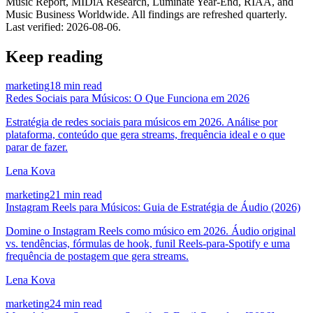
Music Report, MIDiA Research, Luminate Year-End, RIAA, and
Music Business Worldwide. All findings are refreshed quarterly.
Last verified:
2026-08-06
.
Keep reading
marketing
18 min read
Redes Sociais para Músicos: O Que Funciona em 2026
Estratégia de redes sociais para músicos em 2026. Análise por
plataforma, conteúdo que gera streams, frequência ideal e o que
parar de fazer.
Lena Kova
marketing
21 min read
Instagram Reels para Músicos: Guia de Estratégia de Áudio (2026)
Domine o Instagram Reels como músico em 2026. Áudio original
vs. tendências, fórmulas de hook, funil Reels-para-Spotify e uma
frequência de postagem que gera streams.
Lena Kova
marketing
24 min read