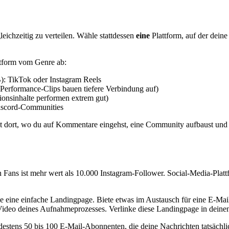
eichzeitig zu verteilen. Wähle stattdessen
eine
Plattform, auf der deine 
ttform vom Genre ab:
): TikTok oder Instagram Reels
 Performance-Clips bauen tiefere Verbindung auf)
onsinhalte performen extrem gut)
Discord-Communities
 ist dort, wo du auf Kommentare eingehst, eine Community aufbaust und 
ten Fans ist mehr wert als 10.000 Instagram-Follower. Social-Media-Platt
le eine einfache Landingpage. Biete etwas im Austausch für eine E-Mai
Video deines Aufnahmeprozesses. Verlinke diese Landingpage in deinen
indestens 50 bis 100 E-Mail-Abonnenten, die deine Nachrichten tatsächl