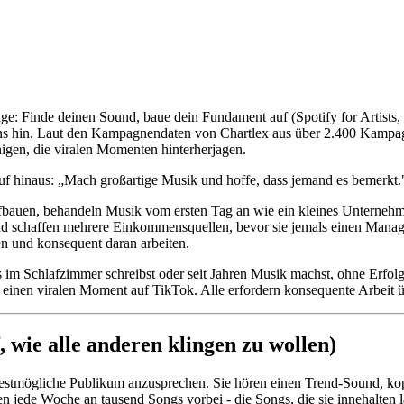
ge: Finde deinen Sound, baue dein Fundament auf (Spotify for Artists, e
Fans hin. Laut den Kampagnendaten von Chartlex aus über 2.400 Kampag
igen, die viralen Momenten hinterherjagen.
f hinaus: „Mach großartige Musik und hoffe, dass jemand es bemerkt." D
aufbauen, behandeln Musik vom ersten Tag an wie ein kleines Unternehme
nd schaffen mehrere Einkommensquellen, bevor sie jemals einen Manager
hen und konsequent daran arbeiten.
 im Schlafzimmer schreibst oder seit Jahren Musik machst, ohne Erfolg
er einen viralen Moment auf TikTok. Alle erfordern konsequente Arbeit 
, wie alle anderen klingen zu wollen)
reitestmögliche Publikum anzusprechen. Sie hören einen Trend-Sound, 
n jede Woche an tausend Songs vorbei - die Songs, die sie innehalten l