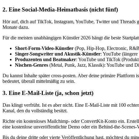
2. Eine Social-Media-Heimatbasis (nicht fünf)
Hör auf, dich auf TikTok, Instagram, YouTube, Twitter und Threads gl
Monate dazu.
Für die meisten unabhängigen Künstler 2026 hängt die beste Startpla
Short-Form-Video-Künstler
(Pop, Hip-Hop, Electronic, R&B
Singer-Songwriter und Akustik-Künstler
: YouTube (längere
Produzenten und Beatmaker
: YouTube und TikTok (Produkti
Nischen-Genres
(Metal, Punk, Jazz, Klassik): YouTube und 
Du kannst Inhalte später cross-posten. Aber deine primäre Plattform
bedeutet, überall mittelmäßig zu sein.
3. Eine E-Mail-Liste (ja, schon jetzt)
Das klingt verfrüht. Ist es aber nicht. Eine E-Mail-Liste mit 100 ech
Kanal, den du vollständig besitzt.
Richte ein kostenloses Mailchimp- oder ConvertKit-Konto ein. Erstel
eine kostenlose unveröffentlichte Demo oder ein Behind-the-Scenes-
Bis du deine dritte oder vierte Veröffentlichung hast, möchtest du m