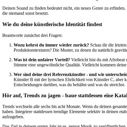
Deinen Sound zu finden bedeutet nicht, ein neues Genre zu erfinden. E
die niemand sonst besetzt.
Wie du deine künstlerische Identität findest
Beantworte zunächst drei Fragen:
Wozu kehrst du immer wieder zurück?
Schau dir die letzte
Produktionstexturen? Die Muster, zu denen du natürlich gravitier
Was ist dein unfairer Vorteil?
Vielleicht bist du mit Afrobeat 
Stimme eine ungewöhnliche Qualität. Vielleicht kommen deine Tex
Wer sind deine drei Referenzkünstler - und wie unterschei
Künstler B mit der lyrischen Ehrlichkeit von Künstler C, aber k
Entscheidungen darüber, was du behältst und was du streichst.
Hör auf, Trends zu jagen - baue stattdessen eine Kata
Trends wechseln alle sechs bis acht Monate. Wenn du deinen gesamten
haben. Integriere stattdessen trendige Elemente selektiv in deinen 
aufzugeben.
Das Ziel in deinem ersten Jahr ist es, genug Musik zu veröffentliche