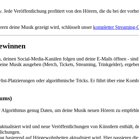
v. Jede Veröffentlichung profitiert von den Hörern, die du bei der vorh
rern deine Musik gezeigt wird, schlüsselt unser
kompletter Streaming-
gewinnen
deinen Social-Media-Kanälen folgen und deine E-Mails öffnen - sind di
r deine Musik ausgeben (Merch, Tickets, Streaming, Trinkgelder), ergeb
ylist-Platzierungen oder algorithmische Tricks. Er führt über eine K
tums)
er Algorithmus genug Daten, um deine Musik neuen Hörern zu empfehlen
ag aktualisiert wird und neue Veröffentlichungen von Künstlern enthält, 
lichungen.
ntag basierend auf Hörgewohnheiten aktualisiert wird. Hier passieren di