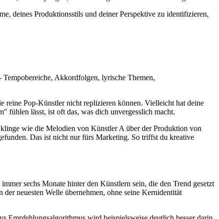
e, deines Produktionsstils und deiner Perspektive zu identifizieren,
 - Tempobereiche, Akkordfolgen, lyrische Themen,
e reine Pop-Künstler nicht replizieren können. Vielleicht hat deine
 fühlen lässt, ist oft das, was dich unvergesslich macht.
 klinge wie die Melodien von Künstler A über der Produktion von
funden. Das ist nicht nur fürs Marketing. So triffst du kreative
 immer sechs Monate hinter den Künstlern sein, die den Trend gesetzt
rn der neuesten Welle übernehmen, ohne seine Kernidentität
fys Empfehlungsalgorithmus wird beispielsweise deutlich besser darin,