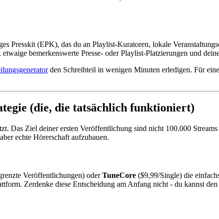
s Presskit (EPK), das du an Playlist-Kuratoren, lokale Veranstaltungso
s, etwaige bemerkenswerte Presse- oder Playlist-Platzierungen und dein
ilungsgenerator
den Schreibteil in wenigen Minuten erledigen. Für eine
tegie (die, die tatsächlich funktioniert)
etzt. Das Ziel deiner ersten Veröffentlichung sind nicht 100.000 Stream
aber echte Hörerschaft aufzubauen.
grenzte Veröffentlichungen) oder
TuneCore
($9,99/Single) die einfach
form. Zerdenke diese Entscheidung am Anfang nicht - du kannst den Di