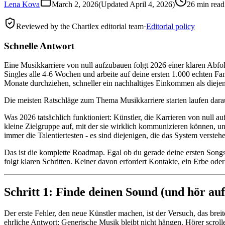
Lena Kova
March 2, 2026
(Updated
April 4, 2026
)
26 min read
Reviewed by the Chartlex editorial team
·
Editorial policy
Schnelle Antwort
Eine Musikkarriere von null aufzubauen folgt 2026 einer klaren Abfol
Singles alle 4-6 Wochen und arbeite auf deine ersten 1.000 echten 
Monate durchziehen, schneller ein nachhaltiges Einkommen als diejen
Die meisten Ratschläge zum Thema Musikkarriere starten laufen darau
Was 2026 tatsächlich funktioniert: Künstler, die Karrieren von null 
kleine Zielgruppe auf, mit der sie wirklich kommunizieren können, u
immer die Talentiertesten - es sind diejenigen, die das System verste
Das ist die komplette Roadmap. Egal ob du gerade deine ersten Songs
folgt klaren Schritten. Keiner davon erfordert Kontakte, ein Erbe od
Schritt 1: Finde deinen Sound (und hör auf
Der erste Fehler, den neue Künstler machen, ist der Versuch, das b
ehrliche Antwort: Generische Musik bleibt nicht hängen. Hörer scrolle