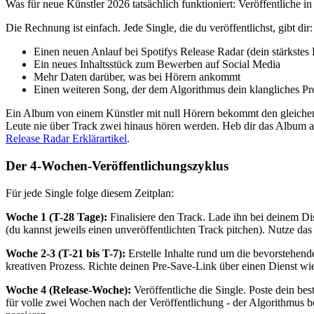
Was für neue Künstler 2026 tatsächlich funktioniert: Veröffentliche i
Die Rechnung ist einfach. Jede Single, die du veröffentlichst, gibt dir:
Einen neuen Anlauf bei Spotifys Release Radar (dein stärkstes
Ein neues Inhaltsstück zum Bewerben auf Social Media
Mehr Daten darüber, was bei Hörern ankommt
Einen weiteren Song, der dem Algorithmus dein klangliches Pro
Ein Album von einem Künstler mit null Hörern bekommt den gleichen ei
Leute nie über Track zwei hinaus hören werden. Heb dir das Album auf,
Release Radar Erklärartikel
.
Der 4-Wochen-Veröffentlichungszyklus
Für jede Single folge diesem Zeitplan:
Woche 1 (T-28 Tage):
Finalisiere den Track. Lade ihn bei deinem Dis
(du kannst jeweils einen unveröffentlichten Track pitchen). Nutze da
Woche 2-3 (T-21 bis T-7):
Erstelle Inhalte rund um die bevorstehend
kreativen Prozess. Richte deinen Pre-Save-Link über einen Dienst w
Woche 4 (Release-Woche):
Veröffentliche die Single. Poste dein be
für volle zwei Wochen nach der Veröffentlichung - der Algorithmus 