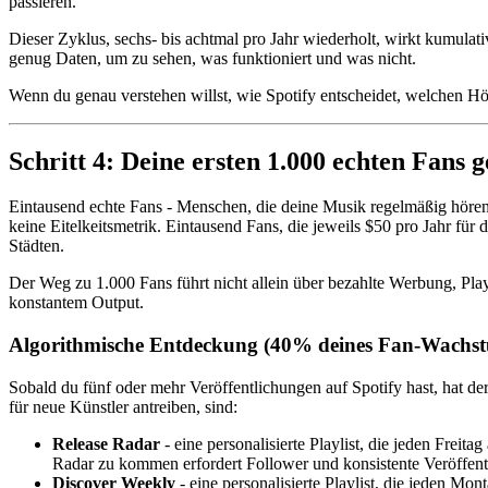
passieren.
Dieser Zyklus, sechs- bis achtmal pro Jahr wiederholt, wirkt kumulati
genug Daten, um zu sehen, was funktioniert und was nicht.
Wenn du genau verstehen willst, wie Spotify entscheidet, welchen Hö
Schritt 4: Deine ersten 1.000 echten Fans 
Eintausend echte Fans - Menschen, die deine Musik regelmäßig hören, 
keine Eitelkeitsmetrik. Eintausend Fans, die jeweils $50 pro Jahr fü
Städten.
Der Weg zu 1.000 Fans führt nicht allein über bezahlte Werbung, Pla
konstantem Output.
Algorithmische Entdeckung (40% deines Fan-Wachs
Sobald du fünf oder mehr Veröffentlichungen auf Spotify hast, hat d
für neue Künstler antreiben, sind:
Release Radar
- eine personalisierte Playlist, die jeden Freit
Radar zu kommen erfordert Follower und konsistente Veröffent
Discover Weekly
- eine personalisierte Playlist, die jeden Mo