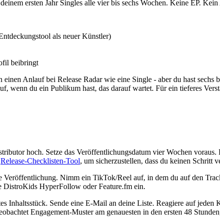
n deinem ersten Jahr Singles alle vier bis sechs Wochen. Keine EP. Kein
 Entdeckungstool als neuer Künstler)
fil beibringt
nen Anlauf bei Release Radar wie eine Single - aber du hast sechs bis
 wenn du ein Publikum hast, das darauf wartet. Für ein tieferes Verstä
tributor hoch. Setze das Veröffentlichungsdatum vier Wochen voraus. Re
s
Release-Checklisten-Tool
, um sicherzustellen, dass du keinen Schritt v
e Veröffentlichung. Nimm ein TikTok/Reel auf, in dem du auf den Track
ie DistroKids HyperFollow oder Feature.fm ein.
stes Inhaltsstück. Sende eine E-Mail an deine Liste. Reagiere auf jede
beobachtet Engagement-Muster am genauesten in den ersten 48 Stunden