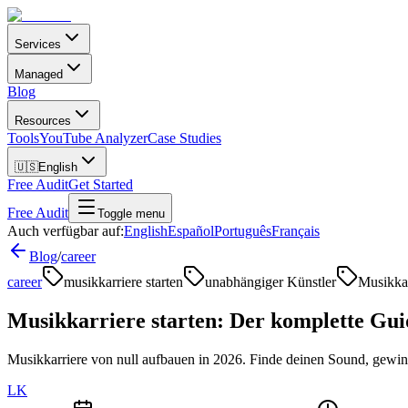
Services
Managed
Blog
Resources
Tools
YouTube Analyzer
Case Studies
🇺🇸
English
Free Audit
Get Started
Free Audit
Toggle menu
Auch verfügbar auf:
English
Español
Português
Français
Blog
/
career
career
musikkarriere starten
unabhängiger Künstler
Musikka
Musikkarriere starten: Der komplette Gui
Musikkarriere von null aufbauen in 2026. Finde deinen Sound, gewin
LK