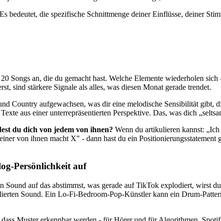
s bedeutet, die spezifische Schnittmenge deiner Einflüsse, deiner Stimm
n 20 Songs an, die du gemacht hast. Welche Elemente wiederholen sich
st, sind stärkere Signale als alles, was diesen Monat gerade trendet.
und Country aufgewachsen, was dir eine melodische Sensibilität gibt, di
te aus einer unterrepräsentierten Perspektive. Das, was dich „seltsam"
dest du dich von jedem von ihnen?
Wenn du artikulieren kannst: „Ich
einer von ihnen macht X" - dann hast du ein Positionierungsstatement ge
log-Persönlichkeit auf
 Sound auf das abstimmst, was gerade auf TikTok explodiert, wirst du
etablierten Sound. Ein Lo-Fi-Bedroom-Pop-Künstler kann ein Drum-Patte
n, dass Muster erkennbar werden - für Hörer und für Algorithmen. Spoti