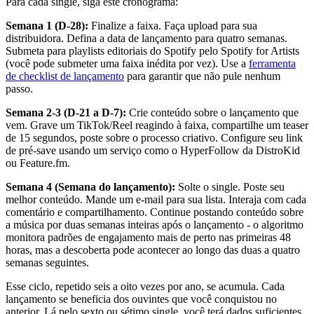
Para cada single, siga este cronograma:
Semana 1 (D-28):
Finalize a faixa. Faça upload para sua
distribuidora. Defina a data de lançamento para quatro semanas.
Submeta para playlists editoriais do Spotify pelo Spotify for Artists
(você pode submeter uma faixa inédita por vez). Use a
ferramenta
de checklist de lançamento
para garantir que não pule nenhum
passo.
Semana 2-3 (D-21 a D-7):
Crie conteúdo sobre o lançamento que
vem. Grave um TikTok/Reel reagindo à faixa, compartilhe um teaser
de 15 segundos, poste sobre o processo criativo. Configure seu link
de pré-save usando um serviço como o HyperFollow da DistroKid
ou Feature.fm.
Semana 4 (Semana do lançamento):
Solte o single. Poste seu
melhor conteúdo. Mande um e-mail para sua lista. Interaja com cada
comentário e compartilhamento. Continue postando conteúdo sobre
a música por duas semanas inteiras após o lançamento - o algoritmo
monitora padrões de engajamento mais de perto nas primeiras 48
horas, mas a descoberta pode acontecer ao longo das duas a quatro
semanas seguintes.
Esse ciclo, repetido seis a oito vezes por ano, se acumula. Cada
lançamento se beneficia dos ouvintes que você conquistou no
anterior. Lá pelo sexto ou sétimo single, você terá dados suficientes