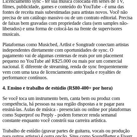
Licenciamento sync - ter sua música colocada em séries de TV,
filmes, publicidade, games e conteúdo do YouTube - é uma das
fontes de receita mais subestimadas para artistas novos. Você não
precisa de um catálogo massivo ou de um contrato editorial. Precisa
de faixas bem gravadas com propriedade clara (sem samples não-
liberados) e uma forma de colocá-las na frente de supervisores
musicais.
Plataformas como Musicbed, Artlist e Songtradr conectam artistas
independentes diretamente com oportunidades de sync. O
pagamento vai de algumas centenas de reais por um placement
pequeno no YouTube até R$25.000 ou mais por um comercial
nacional. E diferente de streaming, renda de sync frequentemente
vem com uma taxa de licenciamento antecipada e royalties de
performance contínuos.
4. Ensino e trabalho de estúdio (R$80-400+ por hora)
Se você toca um instrumento bem, canta bem ou produz com
competência, há pessoas na sua região dispostas a te pagar para
ensiná-las. Aulas de música - presenciais ou online por plataformas
como Superprof ou Preply - podem fornecer renda semanal
constante enquanto você constrói sua carreira artística.
Trabalho de estúdio (gravar partes de guitarra, vocais ou produção
para outros artistas) é outra opção. Sites como SoundBetter e Fiverr