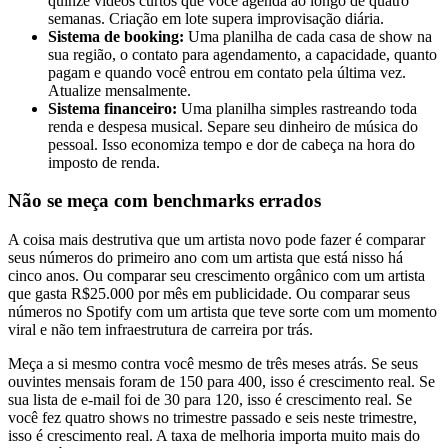
quinze vídeos curtos que você agenda ao longo de quatro
semanas. Criação em lote supera improvisação diária.
Sistema de booking:
Uma planilha de cada casa de show na
sua região, o contato para agendamento, a capacidade, quanto
pagam e quando você entrou em contato pela última vez.
Atualize mensalmente.
Sistema financeiro:
Uma planilha simples rastreando toda
renda e despesa musical. Separe seu dinheiro de música do
pessoal. Isso economiza tempo e dor de cabeça na hora do
imposto de renda.
Não se meça com benchmarks errados
A coisa mais destrutiva que um artista novo pode fazer é comparar
seus números do primeiro ano com um artista que está nisso há
cinco anos. Ou comparar seu crescimento orgânico com um artista
que gasta R$25.000 por mês em publicidade. Ou comparar seus
números no Spotify com um artista que teve sorte com um momento
viral e não tem infraestrutura de carreira por trás.
Meça a si mesmo contra você mesmo de três meses atrás. Se seus
ouvintes mensais foram de 150 para 400, isso é crescimento real. Se
sua lista de e-mail foi de 30 para 120, isso é crescimento real. Se
você fez quatro shows no trimestre passado e seis neste trimestre,
isso é crescimento real. A taxa de melhoria importa muito mais do