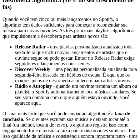
Descoberta algorítmica (40% do seu crescimento de
fãs)
Quando você tem cinco ou mais lançamentos no Spotify, o
algoritmo tem dados suficientes para começar a recomendar sua
música para novos ouvintes. As três principais playlists algorítmicas
que impulsionam a descoberta para artistas novos são:
Release Radar
- uma playlist personalizada atualizada toda
sexta-feira que inclui novos lançamentos de artistas que o
ouvinte segue ou pode gostar. Entrar no Release Radar exige
seguidores e lançamentos consistentes.
Discover Weekly
- uma playlist personalizada atualizada toda
segunda-feira baseada em hábitos de escuta. É aqui que os
maiores picos de descoberta acontecem para artistas novos.
Rádio e Autoplay
- quando um ouvinte termina um álbum ou
playlist, o Spotify automaticamente toca músicas similares. Se
seu som combina com o que alguém estava ouvindo, você
aparece aqui.
O sinal mais forte que você pode enviar ao algoritmo é a
taxa de
conclusão
. Se ouvintes escutam sua música e deixam tocar até o
final (ou melhor, tocam de novo), o algoritmo registra isso como
engajamento forte e mostra a faixa para mais ouvintes similares. Por
isso qualidade da música e consistência sonora importam tanto - uma