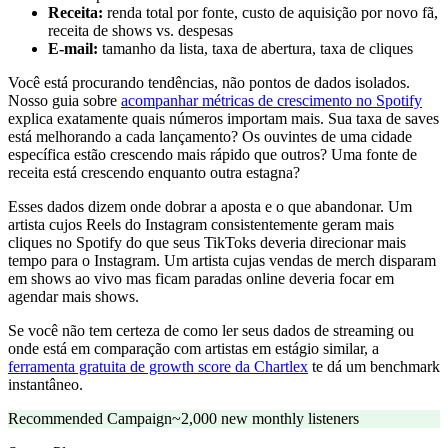
Receita:
renda total por fonte, custo de aquisição por novo fã,
receita de shows vs. despesas
E-mail:
tamanho da lista, taxa de abertura, taxa de cliques
Você está procurando tendências, não pontos de dados isolados.
Nosso guia sobre
acompanhar métricas de crescimento no Spotify
explica exatamente quais números importam mais. Sua taxa de saves
está melhorando a cada lançamento? Os ouvintes de uma cidade
específica estão crescendo mais rápido que outros? Uma fonte de
receita está crescendo enquanto outra estagna?
Esses dados dizem onde dobrar a aposta e o que abandonar. Um
artista cujos Reels do Instagram consistentemente geram mais
cliques no Spotify do que seus TikToks deveria direcionar mais
tempo para o Instagram. Um artista cujas vendas de merch disparam
em shows ao vivo mas ficam paradas online deveria focar em
agendar mais shows.
Se você não tem certeza de como ler seus dados de streaming ou
onde está em comparação com artistas em estágio similar, a
ferramenta gratuita de growth score da Chartlex
te dá um benchmark
instantâneo.
Recommended Campaign
~2,000 new monthly listeners