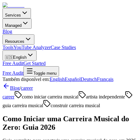
Services
Managed
Blog
Resources
Tools
YouTube Analyzer
Case Studies
🇺🇸
English
Free Audit
Get Started
Free Audit
Toggle menu
Também disponível em:
English
Español
Deutsch
Français
Blog
/
career
career
como iniciar carreira musical
artista independente
guia carreira musical
construir carreira musical
Como Iniciar uma Carreira Musical do
Zero: Guia 2026