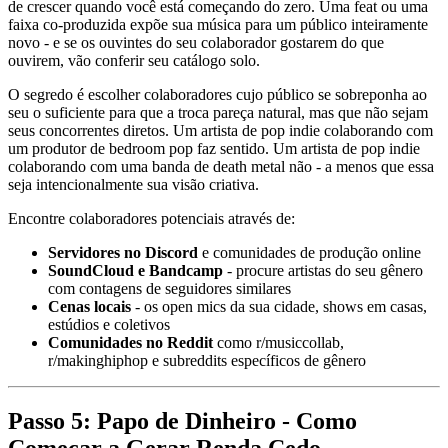
de crescer quando você está começando do zero. Uma feat ou uma
faixa co-produzida expõe sua música para um público inteiramente
novo - e se os ouvintes do seu colaborador gostarem do que
ouvirem, vão conferir seu catálogo solo.
O segredo é escolher colaboradores cujo público se sobreponha ao
seu o suficiente para que a troca pareça natural, mas que não sejam
seus concorrentes diretos. Um artista de pop indie colaborando com
um produtor de bedroom pop faz sentido. Um artista de pop indie
colaborando com uma banda de death metal não - a menos que essa
seja intencionalmente sua visão criativa.
Encontre colaboradores potenciais através de:
Servidores no Discord
e comunidades de produção online
SoundCloud e Bandcamp
- procure artistas do seu gênero
com contagens de seguidores similares
Cenas locais
- os open mics da sua cidade, shows em casas,
estúdios e coletivos
Comunidades no Reddit
como r/musiccollab,
r/makinghiphop e subreddits específicos de gênero
Passo 5: Papo de Dinheiro - Como
Começar a Gerar Renda Cedo