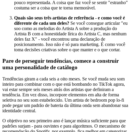
pouco representada. A coisa que faz você se sentir "estranho"
costuma ser a coisa que te torna memorável.
Quais são seus três artistas de referência - e como você é
diferente de cada um deles?
Se você consegue articular "eu
soo como as melodias do Artista A sobre a produção do
Artista B com a honestidade lírica do Artista C, mas nenhum
deles faz X" - você encontrou uma declaração de
posicionamento. Isso não é só para marketing. É como você
toma decisões criativas sobre o que manter e o que cortar.
Pare de perseguir tendências, comece a construir
uma personalidade de catálogo
Tendências giram a cada seis a oito meses. Se você muda seu som
inteiro para combinar com o que está bombando no TikTok agora,
vai estar sempre seis meses atrás dos artistas que definiram a
tendência. Em vez disso, incorpore elementos em alta de forma
seletiva no seu som estabelecido. Um artista de bedroom pop lo-fi
pode pegar um padrão de bateria da última onda sem abandonar sua
identidade central.
O objetivo no seu primeiro ano é lançar música suficiente para que
padrões surjam - para ouvintes e para algoritmos. O mecanismo de
recomendação do Spotify, por exemplo, fica melhor em categorizar