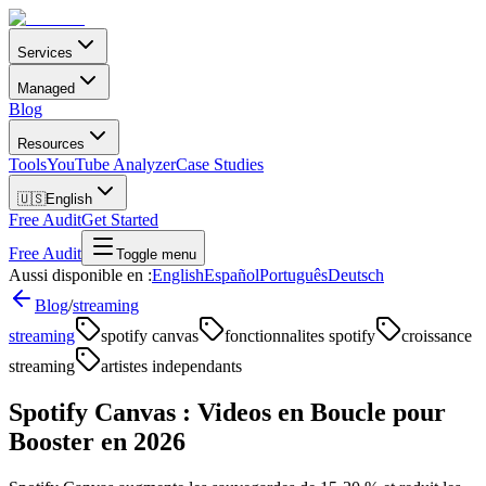
Services
Managed
Blog
Resources
Tools
YouTube Analyzer
Case Studies
🇺🇸
English
Free Audit
Get Started
Free Audit
Toggle menu
Aussi disponible en :
English
Español
Português
Deutsch
Blog
/
streaming
streaming
spotify canvas
fonctionnalites spotify
croissance
streaming
artistes independants
Spotify Canvas : Videos en Boucle pour
Booster en 2026