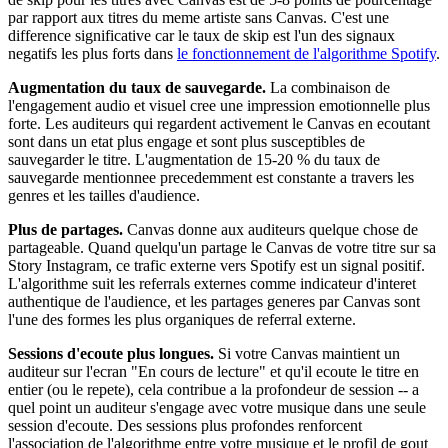
par rapport aux titres du meme artiste sans Canvas. C'est une
difference significative car le taux de skip est l'un des signaux
negatifs les plus forts dans
le fonctionnement de l'algorithme Spotify
.
Augmentation du taux de sauvegarde.
La combinaison de
l'engagement audio et visuel cree une impression emotionnelle plus
forte. Les auditeurs qui regardent activement le Canvas en ecoutant
sont dans un etat plus engage et sont plus susceptibles de
sauvegarder le titre. L'augmentation de 15-20 % du taux de
sauvegarde mentionnee precedemment est constante a travers les
genres et les tailles d'audience.
Plus de partages.
Canvas donne aux auditeurs quelque chose de
partageable. Quand quelqu'un partage le Canvas de votre titre sur sa
Story Instagram, ce trafic externe vers Spotify est un signal positif.
L'algorithme suit les referrals externes comme indicateur d'interet
authentique de l'audience, et les partages generes par Canvas sont
l'une des formes les plus organiques de referral externe.
Sessions d'ecoute plus longues.
Si votre Canvas maintient un
auditeur sur l'ecran "En cours de lecture" et qu'il ecoute le titre en
entier (ou le repete), cela contribue a la profondeur de session -- a
quel point un auditeur s'engage avec votre musique dans une seule
session d'ecoute. Des sessions plus profondes renforcent
l'association de l'algorithme entre votre musique et le profil de gout