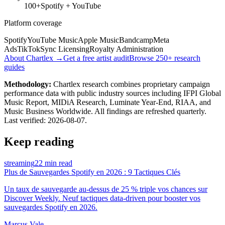
100+
Spotify + YouTube
Platform coverage
Spotify
YouTube Music
Apple Music
Bandcamp
Meta
Ads
TikTok
Sync Licensing
Royalty Administration
About Chartlex →
Get a free artist audit
Browse 250+ research
guides
Methodology:
Chartlex research combines proprietary campaign
performance data with public industry sources including IFPI Global
Music Report, MIDiA Research, Luminate Year-End, RIAA, and
Music Business Worldwide. All findings are refreshed quarterly.
Last verified:
2026-08-07
.
Keep reading
streaming
22 min read
Plus de Sauvegardes Spotify en 2026 : 9 Tactiques Clés
Un taux de sauvegarde au-dessus de 25 % triple vos chances sur
Discover Weekly. Neuf tactiques data-driven pour booster vos
sauvegardes Spotify en 2026.
Marcus Vale