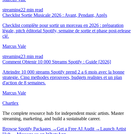
streaming
22 min read
Checklist Sortie Musicale 2026 : Avant, Pendant, Après
Checklist complète pour sortir un morceau en 2026 : préparation
légale, pitch éditorial Spotify, semaine de sortie et phase post-release
clé.
Marcus Vale
streaming
23 min read
Comment Obtenir 10 000 Streams Spotify : Guide [2026]
Atteindre 10 000 streams Spotify prend 2 a 6 mois avec la bonne
strategie. Cinq methodes eprouvees, budgets realistes et un plan
d'action de 8 semaines.
Marcus Vale
Chartlex
The complete resource hub for independent music artists. Master
streaming, marketing, and build a sustainable career.
Browse Spotify Packages →
Get a Free AI Audit →
Launch Artist