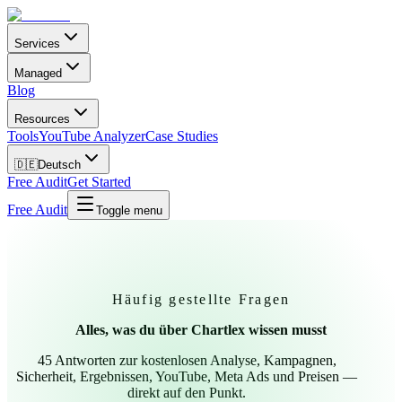
Services
Managed
Blog
Resources
Tools
YouTube Analyzer
Case Studies
🇩🇪
Deutsch
Free Audit
Get Started
Free Audit
Toggle menu
Häufig gestellte Fragen
Alles, was du über
Chartlex
wissen musst
45
Antworten zur kostenlosen Analyse, Kampagnen,
Sicherheit, Ergebnissen, YouTube, Meta Ads und Preisen —
direkt auf den Punkt.