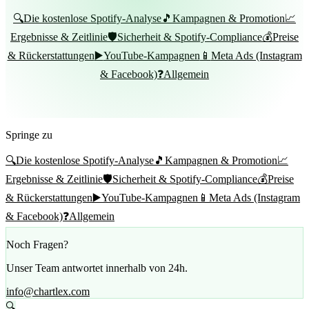
🔍
Die kostenlose Spotify-Analyse
🎵
Kampagnen & Promotion
📈
Ergebnisse & Zeitlinie
🛡️
Sicherheit & Spotify-Compliance
💰
Preise
& Rückerstattungen
▶️
YouTube-Kampagnen
📱
Meta Ads (Instagram
& Facebook)
❓
Allgemein
Springe zu
🔍
Die kostenlose Spotify-Analyse
🎵
Kampagnen & Promotion
📈
Ergebnisse & Zeitlinie
🛡️
Sicherheit & Spotify-Compliance
💰
Preise
& Rückerstattungen
▶️
YouTube-Kampagnen
📱
Meta Ads (Instagram
& Facebook)
❓
Allgemein
Noch Fragen?
Unser Team antwortet innerhalb von 24h.
info@chartlex.com
🔍