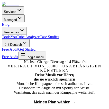
Services
Managed
Blog
Resources
Tools
YouTube Analyzer
Case Studies
🇩🇪
Deutsch
Free Audit
Get Started
Free Audit
Toggle menu
Nächste Charge:
Dienstag
· 14 Plätze frei
VERTRAUT VON 5.000+ UNABHÄNGIGEN
KÜNSTLERN
Deine Musik vor Hörer,
die sie
wirklich speichern
Monatliche Kampagnen, die sich aufbauen. Live-
Dashboard im Abgleich mit Spotify for Artists.
Wachstum, das auch nach der Kampagne weiterläuft.
Meinen Plan wählen →