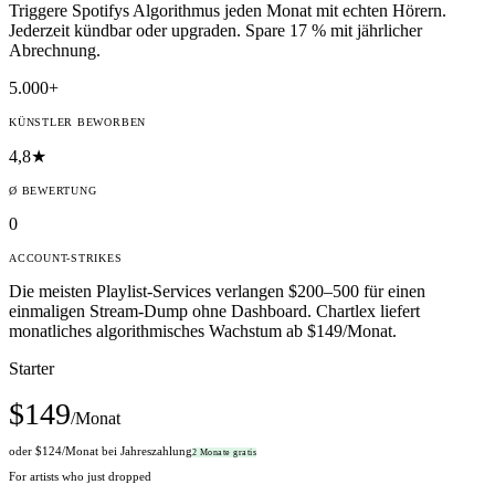
Triggere Spotifys Algorithmus jeden Monat mit echten Hörern.
Jederzeit kündbar oder upgraden. Spare 17 % mit jährlicher
Abrechnung.
5.000+
KÜNSTLER BEWORBEN
4,8★
Ø BEWERTUNG
0
ACCOUNT-STRIKES
Die meisten Playlist-Services verlangen $200–500 für einen
einmaligen Stream-Dump ohne Dashboard. Chartlex liefert
monatliches algorithmisches Wachstum ab $149/Monat.
Starter
$
149
/Monat
oder $
124
/Monat bei Jahreszahlung
2 Monate gratis
For artists who just dropped