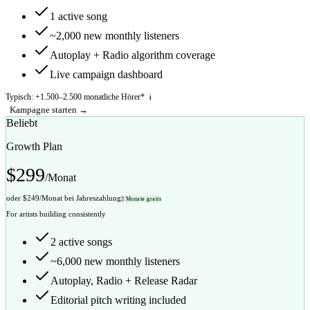
1 active song
~2,000 new monthly listeners
Autoplay + Radio algorithm coverage
Live campaign dashboard
Typisch: +
1.500
–
2.500
monatliche Hörer*
i
Kampagne starten →
Beliebt
Growth Plan
$
299
/Monat
oder $
249
/Monat bei Jahreszahlung
2 Monate gratis
For artists building consistently
2 active songs
~6,000 new monthly listeners
Autoplay, Radio + Release Radar
Editorial pitch writing included