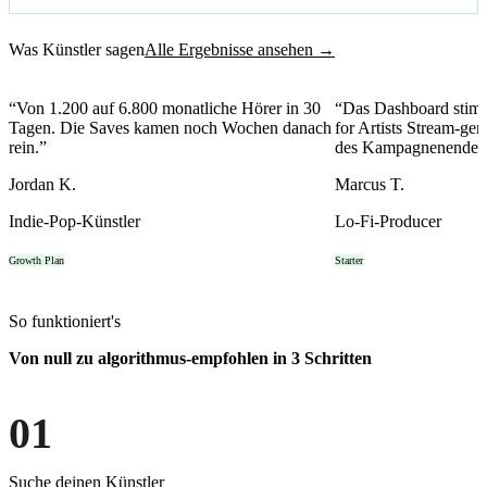
Was Künstler sagen
Alle Ergebnisse ansehen →
“
Von 1.200 auf 6.800 monatliche Hörer in 30
“
Das Dashboard stimm
Tagen. Die Saves kamen noch Wochen danach
for Artists Stream-ge
rein.
”
des Kampagnenendes v
Jordan K.
Marcus T.
Indie-Pop-Künstler
Lo-Fi-Producer
Growth Plan
Starter
So funktioniert's
Von null zu
algorithmus-empfohlen
in 3 Schritten
01
Suche deinen Künstler