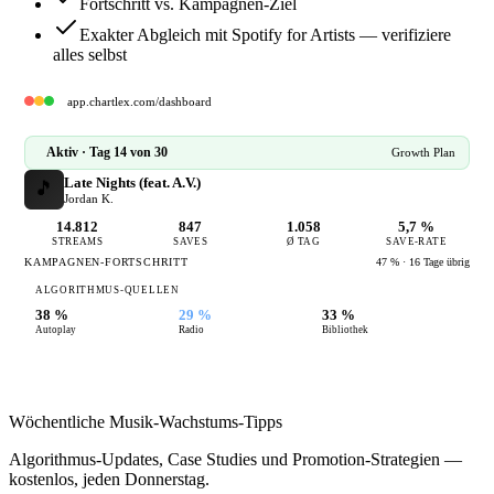
Fortschritt vs. Kampagnen-Ziel
Exakter Abgleich mit Spotify for Artists — verifiziere
alles selbst
app.chartlex.com/dashboard
Aktiv · Tag 14 von 30
Growth Plan
Late Nights (feat. A.V.)
🎵
Jordan K.
14.812
847
1.058
5,7 %
STREAMS
SAVES
Ø TAG
SAVE-RATE
KAMPAGNEN-FORTSCHRITT
47 % · 16 Tage übrig
ALGORITHMUS-QUELLEN
38 %
29 %
33 %
Autoplay
Radio
Bibliothek
Wöchentliche Musik-Wachstums-Tipps
Algorithmus-Updates, Case Studies und Promotion-Strategien —
kostenlos, jeden Donnerstag.