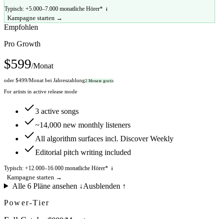
Typisch: +
5.000
–
7.000
monatliche Hörer*
i
Kampagne starten →
Empfohlen
Pro Growth
$
599
/Monat
oder $
499
/Monat bei Jahreszahlung
2 Monate gratis
For artists in active release mode
3 active songs
~14,000 new monthly listeners
All algorithm surfaces incl. Discover Weekly
Editorial pitch writing included
Typisch: +
12.000
–
16.000
monatliche Hörer*
i
Kampagne starten →
Alle 6 Pläne ansehen ↓
Ausblenden ↑
Power-Tier