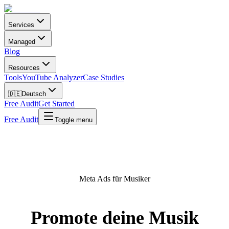
Services
Managed
Blog
Resources
Tools
YouTube Analyzer
Case Studies
🇩🇪
Deutsch
Free Audit
Get Started
Free Audit
Toggle menu
Meta Ads für Musiker
Promote deine Musik