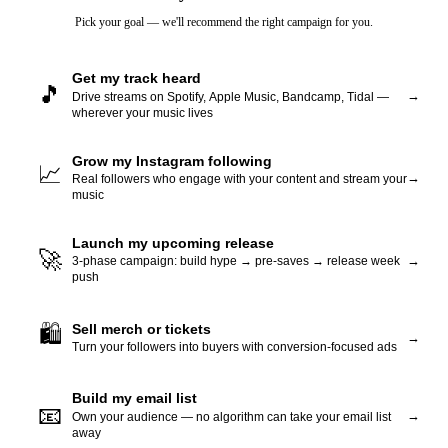
Pick your goal — we'll recommend the right campaign for you.
Get my track heard
🎵
→
Drive streams on Spotify, Apple Music, Bandcamp, Tidal —
wherever your music lives
Grow my Instagram following
📈
→
Real followers who engage with your content and stream your
music
Launch my upcoming release
🚀
→
3-phase campaign: build hype → pre-saves → release week
push
Sell merch or tickets
🛍️
→
Turn your followers into buyers with conversion-focused ads
Build my email list
📧
→
Own your audience — no algorithm can take your email list
away