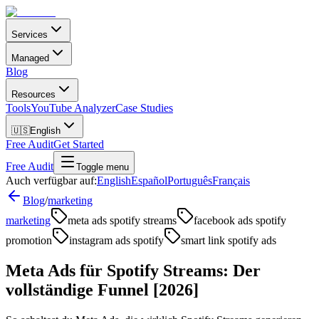
Services
Managed
Blog
Resources
Tools
YouTube Analyzer
Case Studies
🇺🇸
English
Free Audit
Get Started
Free Audit
Toggle menu
Auch verfügbar auf:
English
Español
Português
Français
Blog
/
marketing
marketing
meta ads spotify streams
facebook ads spotify
promotion
instagram ads spotify
smart link spotify ads
Meta Ads für Spotify Streams: Der
vollständige Funnel [2026]