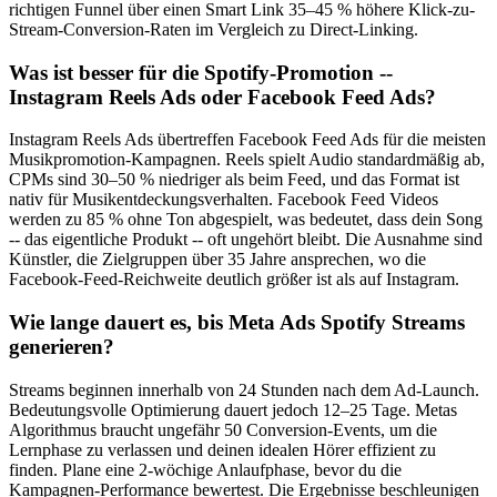
richtigen Funnel über einen Smart Link 35–45 % höhere Klick-zu-
Stream-Conversion-Raten im Vergleich zu Direct-Linking.
Was ist besser für die Spotify-Promotion --
Instagram Reels Ads oder Facebook Feed Ads?
Instagram Reels Ads übertreffen Facebook Feed Ads für die meisten
Musikpromotion-Kampagnen. Reels spielt Audio standardmäßig ab,
CPMs sind 30–50 % niedriger als beim Feed, und das Format ist
nativ für Musikentdeckungsverhalten. Facebook Feed Videos
werden zu 85 % ohne Ton abgespielt, was bedeutet, dass dein Song
-- das eigentliche Produkt -- oft ungehört bleibt. Die Ausnahme sind
Künstler, die Zielgruppen über 35 Jahre ansprechen, wo die
Facebook-Feed-Reichweite deutlich größer ist als auf Instagram.
Wie lange dauert es, bis Meta Ads Spotify Streams
generieren?
Streams beginnen innerhalb von 24 Stunden nach dem Ad-Launch.
Bedeutungsvolle Optimierung dauert jedoch 12–25 Tage. Metas
Algorithmus braucht ungefähr 50 Conversion-Events, um die
Lernphase zu verlassen und deinen idealen Hörer effizient zu
finden. Plane eine 2-wöchige Anlaufphase, bevor du die
Kampagnen-Performance bewertest. Die Ergebnisse beschleunigen