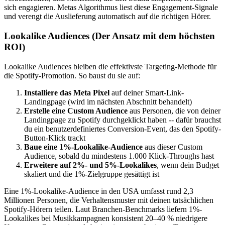
sich engagieren. Metas Algorithmus liest diese Engagement-Signale
und verengt die Auslieferung automatisch auf die richtigen Hörer.
Lookalike Audiences (Der Ansatz mit dem höchsten
ROI)
Lookalike Audiences bleiben die effektivste Targeting-Methode für
die Spotify-Promotion. So baust du sie auf:
Installiere das Meta Pixel
auf deiner Smart-Link-
Landingpage (wird im nächsten Abschnitt behandelt)
Erstelle eine Custom Audience
aus Personen, die von deiner
Landingpage zu Spotify durchgeklickt haben -- dafür brauchst
du ein benutzerdefiniertes Conversion-Event, das den Spotify-
Button-Klick trackt
Baue eine 1%-Lookalike-Audience
aus dieser Custom
Audience, sobald du mindestens 1.000 Klick-Throughs hast
Erweitere auf 2%- und 5%-Lookalikes
, wenn dein Budget
skaliert und die 1%-Zielgruppe gesättigt ist
Eine 1%-Lookalike-Audience in den USA umfasst rund 2,3
Millionen Personen, die Verhaltensmuster mit deinen tatsächlichen
Spotify-Hörern teilen. Laut Branchen-Benchmarks liefern 1%-
Lookalikes bei Musikkampagnen konsistent 20–40 % niedrigere