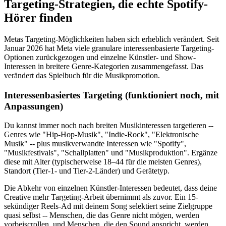
Targeting-Strategien, die echte Spotify-
Hörer finden
Metas Targeting-Möglichkeiten haben sich erheblich verändert. Seit
Januar 2026 hat Meta viele granulare interessenbasierte Targeting-
Optionen zurückgezogen und einzelne Künstler- und Show-
Interessen in breitere Genre-Kategorien zusammengefasst. Das
verändert das Spielbuch für die Musikpromotion.
Interessenbasiertes Targeting (funktioniert noch, mit
Anpassungen)
Du kannst immer noch nach breiten Musikinteressen targetieren --
Genres wie "Hip-Hop-Musik", "Indie-Rock", "Elektronische
Musik" -- plus musikverwandte Interessen wie "Spotify",
"Musikfestivals", "Schallplatten" und "Musikproduktion". Ergänze
diese mit Alter (typischerweise 18–44 für die meisten Genres),
Standort (Tier-1- und Tier-2-Länder) und Gerätetyp.
Die Abkehr von einzelnen Künstler-Interessen bedeutet, dass deine
Creative mehr Targeting-Arbeit übernimmt als zuvor. Ein 15-
sekündiger Reels-Ad mit deinem Song selektiert seine Zielgruppe
quasi selbst -- Menschen, die das Genre nicht mögen, werden
vorbeiscrollen, und Menschen, die den Sound anspricht, werden