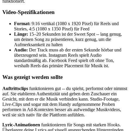
funktioniert.
Video-Spezifikationen
Format:
9:16 vertikal (1080 x 1920 Pixel) für Reels und
Stories, 4:5 (1080 x 1350 Pixel) für Feed
Länge:
15–20 Sekunden ist der Sweet Spot -- lang genug,
um deinen Song zu präsentieren, kurz genug, um die
Aufmerksamkeit zu halten
Audio:
Der Track muss ab der ersten Sekunde hörbar und
überzeugend sein. Instagram Reels spielt Audio
standardmäßig ab. Facebook Feed spielt oft ohne Ton,
weshalb Reels das primäre Placement für Musik ist.
Was gezeigt werden sollte
Auftrittsclips
funktionieren gut -- du spielst, performst oder nimmst
auf. Sie etablieren Authentizität und geben dem Zuschauer ein
Gesicht, mit dem er die Musik verbinden kann. Studio-Footage,
Live-Clips und sogar mit dem Handy aufgenommene Proben
performen in Ad-Kontexten besser als aufwendige Musikvideos,
weil sie sich nativ für die Plattform anfühlen.
Lyric-Animationen
funktionieren für Songs mit starken Hooks.
Überlagere deine Lyrics auf visuell ansprechenden Hintergründen.