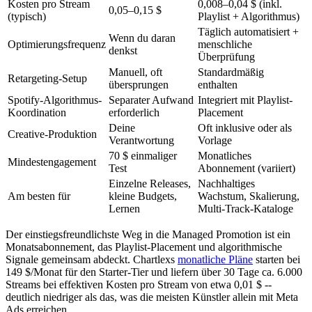
Kosten pro Stream
0,008–0,04 $ (inkl.
0,05–0,15 $
(typisch)
Playlist + Algorithmus)
Täglich automatisiert +
Wenn du daran
Optimierungsfrequenz
menschliche
denkst
Überprüfung
Manuell, oft
Standardmäßig
Retargeting-Setup
übersprungen
enthalten
Spotify-Algorithmus-
Separater Aufwand
Integriert mit Playlist-
Koordination
erforderlich
Placement
Deine
Oft inklusive oder als
Creative-Produktion
Verantwortung
Vorlage
70 $ einmaliger
Monatliches
Mindestengagement
Test
Abonnement (variiert)
Einzelne Releases,
Nachhaltiges
Am besten für
kleine Budgets,
Wachstum, Skalierung,
Lernen
Multi-Track-Kataloge
Der einstiegsfreundlichste Weg in die Managed Promotion ist ein
Monatsabonnement, das Playlist-Placement und algorithmische
Signale gemeinsam abdeckt. Chartlexs
monatliche Pläne
starten bei
149 $/Monat für den Starter-Tier und liefern über 30 Tage ca. 6.000
Streams bei effektiven Kosten pro Stream von etwa 0,01 $ --
deutlich niedriger als das, was die meisten Künstler allein mit Meta
Ads erreichen.