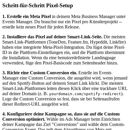
Schritt-für-Schritt Pixel-Setup
1. Erstelle ein Meta Pixel
in deinem Meta Business Manager unter
Events Manager. Du brauchst nur ein Pixel pro Künstlerprojekt --
erstelle kein neues Pixel für jeden Release.
2. Installiere das Pixel auf deiner Smart-Link-Seite.
Die meisten
Smart-Link-Plattformen (ToneDen, Feature.fm, Hypeddit, Linkfire)
haben eine integrierte Meta-Pixel-Integration. Du fügst deine Pixel-
ID in die Plattform-Einstellungen ein, und die Plattform übernimmt
die Installation. Wenn du eine benutzerdefinierte Landingpage
verwendest, füge den Pixel-Basiscode zum Seitenheader hinzu.
3. Richte eine Custom Conversion ein.
Erstelle im Events
Manager eine Custom Conversion, die ausgelöst wird, wenn jemand
auf den Spotify-Button auf deinem Smart Link klickt. Die meisten
Smart-Link-Plattformen leiten diesen Klick über eine trackbare URL
auf deiner Domain (z. B.
).
yourdomain.com/spotify-redirect
Lege die Custom Conversion so fest, dass sie bei Seitenaufrufen
dieser Redirect-URL ausgelöst wird.
4. Konfiguriere deine Kampagne so, dass sie auf die Custom
Conversion optimiert.
Wähle im Ads Manager beim Einrichten
deiner Kampagne das Ziel "Conversions" und wähle dein Custom-
Conversion-Event. Das teilt dem Algorithmus von Meta mit,