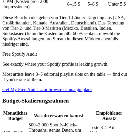
CPM (Kosten pro 1.000
8–15 $
5–8 $
Unter 5 $
Impressionen)
Diese Benchmarks gehen von Tier-1-Länder-Targeting aus (USA,
Großbritannien, Kanada, Australien, Deutschland). Das Targeting
von Tier-2- und Tier-3-Märkten (Mexiko, Brasilien, Indien,
Südostasien) kann die Kosten um 40–60 % senken, obwohl die
Spotify-Auszahlungen pro Stream in diesen Märkten ebenfalls
niedriger sind.
Free Spotify Audit
See exactly where your Spotify profile is leaking growth.
Most artists leave 3–5 editorial playlist slots on the table — find out
if you're one of them.
Get My Free Audit →
or browse campaign plans
Budget-Skalierungsrahmen
Monatliches
Empfohlener
Was du erwarten kannst
Budget
Ansatz
500–2.000 Spotify-Klick-
Teste 3–5 Ad-
Throughs, genug Daten, um