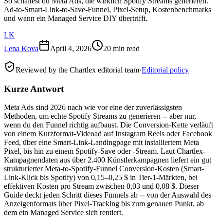
So schaltest du Meta Ads, die wirklich Spotify Streams generieren.
Ad-to-Smart-Link-to-Save-Funnel, Pixel-Setup, Kostenbenchmarks
und wann ein Managed Service DIY übertrifft.
LK
Lena Kova
April 4, 2026
20 min read
Reviewed by the Chartlex editorial team
·
Editorial policy
Kurze Antwort
Meta Ads sind 2026 nach wie vor eine der zuverlässigsten
Methoden, um echte Spotify Streams zu generieren -- aber nur,
wenn du den Funnel richtig aufbaust. Die Conversion-Kette verläuft
von einem Kurzformat-Videoad auf Instagram Reels oder Facebook
Feed, über eine Smart-Link-Landingpage mit installiertem Meta
Pixel, bis hin zu einem Spotify-Save oder -Stream. Laut Chartlex-
Kampagnendaten aus über 2.400 Künstlerkampagnen liefert ein gut
strukturierter Meta-to-Spotify-Funnel Conversion-Kosten (Smart-
Link-Klick bis Spotify) von 0,15–0,25 $ in Tier-1-Märkten, bei
effektiven Kosten pro Stream zwischen 0,03 und 0,08 $. Dieser
Guide deckt jeden Schritt dieses Funnels ab -- von der Auswahl des
Anzeigenformats über Pixel-Tracking bis zum genauen Punkt, ab
dem ein Managed Service sich rentiert.