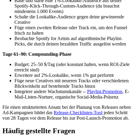
Baue und starte eine 1%-Lookalike-Audience aus deiner
Spotify-Klick-Through-Custom-Audience (du brauchst
mindestens 1.000 Events)
Schalte die Lookalike-Audience gegen deine gewinnende
Creative
Füge einen zweiten Release oder Track ein, um den Funnel
frisch zu halten
Beobachte Spotify for Artists auf algorithmische Playlist-
Picks, die durch deinen bezahlten Traffic ausgelöst werden
Tage 61–90: Compounding-Phase
Budget: 25–50 $/Tag (oder konstant halten, wenn ROI-Ziele
erreicht sind)
Erweitere auf 2%-Lookalike, wenn 1% gut performt
Füge neue Creatives mit neueren Tracks oder verschiedenen
Blickwinkeln auf bestehende Tracks hinzu
Integriere andere Wachstumskanäle --
Playlist-Promotion
, E-
Mail-Listen-Nurture, organische Social-Media-Präsenz
Für einen strukturierten Ansatz bei der Planung von Releases neben
Ad-Kampagnen bildet das
Release-Checklisten-Tool
jeden Schritt
von 28 Tagen vor dem Release bis zur Post-Launch-Promotion ab.
Häufig gestellte Fragen