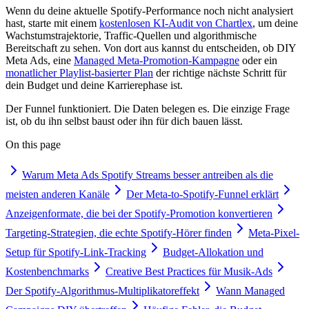
Wenn du deine aktuelle Spotify-Performance noch nicht analysiert
hast, starte mit einem
kostenlosen KI-Audit von Chartlex
, um deine
Wachstumstrajektorie, Traffic-Quellen und algorithmische
Bereitschaft zu sehen. Von dort aus kannst du entscheiden, ob DIY
Meta Ads, eine
Managed Meta-Promotion-Kampagne
oder ein
monatlicher Playlist-basierter Plan
der richtige nächste Schritt für
dein Budget und deine Karrierephase ist.
Der Funnel funktioniert. Die Daten belegen es. Die einzige Frage
ist, ob du ihn selbst baust oder ihn für dich bauen lässt.
On this page
Warum Meta Ads Spotify Streams besser antreiben als die
meisten anderen Kanäle
Der Meta-to-Spotify-Funnel erklärt
Anzeigenformate, die bei der Spotify-Promotion konvertieren
Targeting-Strategien, die echte Spotify-Hörer finden
Meta-Pixel-
Setup für Spotify-Link-Tracking
Budget-Allokation und
Kostenbenchmarks
Creative Best Practices für Musik-Ads
Der Spotify-Algorithmus-Multiplikatoreffekt
Wann Managed