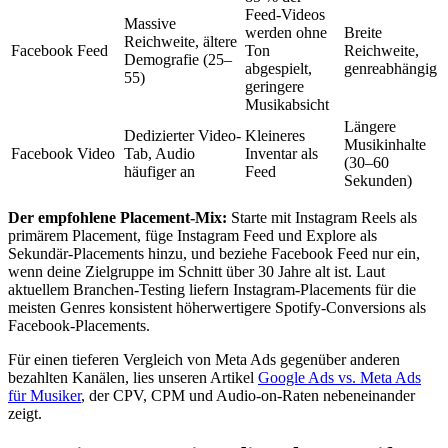
Feed-Videos
Massive
werden ohne
Breite
Reichweite, ältere
Facebook Feed
Ton
Reichweite,
Demografie (25–
abgespielt,
genreabhängig
55)
geringere
Musikabsicht
Längere
Dedizierter Video-
Kleineres
Musikinhalte
Facebook Video
Tab, Audio
Inventar als
(30–60
häufiger an
Feed
Sekunden)
Der empfohlene Placement-Mix:
Starte mit Instagram Reels als
primärem Placement, füge Instagram Feed und Explore als
Sekundär-Placements hinzu, und beziehe Facebook Feed nur ein,
wenn deine Zielgruppe im Schnitt über 30 Jahre alt ist. Laut
aktuellem Branchen-Testing liefern Instagram-Placements für die
meisten Genres konsistent höherwertigere Spotify-Conversions als
Facebook-Placements.
Für einen tieferen Vergleich von Meta Ads gegenüber anderen
bezahlten Kanälen, lies unseren Artikel
Google Ads vs. Meta Ads
für Musiker
, der CPV, CPM und Audio-on-Raten nebeneinander
zeigt.