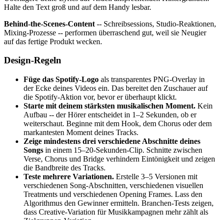
Halte den Text groß und auf dem Handy lesbar.
Behind-the-Scenes-Content
-- Schreibsessions, Studio-Reaktionen,
Mixing-Prozesse -- performen überraschend gut, weil sie Neugier
auf das fertige Produkt wecken.
Design-Regeln
Füge das Spotify-Logo
als transparentes PNG-Overlay in
der Ecke deines Videos ein. Das bereitet den Zuschauer auf
die Spotify-Aktion vor, bevor er überhaupt klickt.
Starte mit deinem stärksten musikalischen Moment.
Kein
Aufbau -- der Hörer entscheidet in 1–2 Sekunden, ob er
weiterschaut. Beginne mit dem Hook, dem Chorus oder dem
markantesten Moment deines Tracks.
Zeige mindestens drei verschiedene Abschnitte deines
Songs
in einem 15–20-Sekunden-Clip. Schnitte zwischen
Verse, Chorus und Bridge verhindern Eintönigkeit und zeigen
die Bandbreite des Tracks.
Teste mehrere Variationen.
Erstelle 3–5 Versionen mit
verschiedenen Song-Abschnitten, verschiedenen visuellen
Treatments und verschiedenen Opening Frames. Lass den
Algorithmus den Gewinner ermitteln. Branchen-Tests zeigen,
dass Creative-Variation für Musikkampagnen mehr zählt als