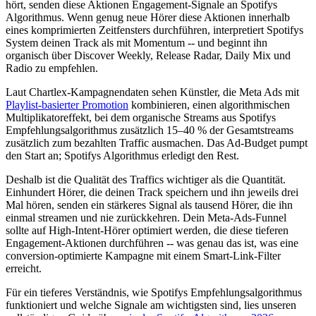
hört, senden diese Aktionen Engagement-Signale an Spotifys
Algorithmus. Wenn genug neue Hörer diese Aktionen innerhalb
eines komprimierten Zeitfensters durchführen, interpretiert Spotifys
System deinen Track als mit Momentum -- und beginnt ihn
organisch über Discover Weekly, Release Radar, Daily Mix und
Radio zu empfehlen.
Laut Chartlex-Kampagnendaten sehen Künstler, die Meta Ads mit
Playlist-basierter Promotion
kombinieren, einen algorithmischen
Multiplikatoreffekt, bei dem organische Streams aus Spotifys
Empfehlungsalgorithmus zusätzlich 15–40 % der Gesamtstreams
zusätzlich zum bezahlten Traffic ausmachen. Das Ad-Budget pumpt
den Start an; Spotifys Algorithmus erledigt den Rest.
Deshalb ist die Qualität des Traffics wichtiger als die Quantität.
Einhundert Hörer, die deinen Track speichern und ihn jeweils drei
Mal hören, senden ein stärkeres Signal als tausend Hörer, die ihn
einmal streamen und nie zurückkehren. Dein Meta-Ads-Funnel
sollte auf High-Intent-Hörer optimiert werden, die diese tieferen
Engagement-Aktionen durchführen -- was genau das ist, was eine
conversion-optimierte Kampagne mit einem Smart-Link-Filter
erreicht.
Für ein tieferes Verständnis, wie Spotifys Empfehlungsalgorithmus
funktioniert und welche Signale am wichtigsten sind, lies unseren