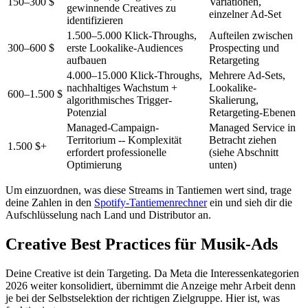
150–300 $
Variationen,
gewinnende Creatives zu
einzelner Ad-Set
identifizieren
1.500–5.000 Klick-Throughs,
Aufteilen zwischen
300–600 $
erste Lookalike-Audiences
Prospecting und
aufbauen
Retargeting
4.000–15.000 Klick-Throughs,
Mehrere Ad-Sets,
nachhaltiges Wachstum +
Lookalike-
600–1.500 $
algorithmisches Trigger-
Skalierung,
Potenzial
Retargeting-Ebenen
Managed-Campaign-
Managed Service in
Territorium -- Komplexität
Betracht ziehen
1.500 $+
erfordert professionelle
(siehe Abschnitt
Optimierung
unten)
Um einzuordnen, was diese Streams in Tantiemen wert sind, trage
deine Zahlen in den
Spotify-Tantiemenrechner
ein und sieh dir die
Aufschlüsselung nach Land und Distributor an.
Creative Best Practices für Musik-Ads
Deine Creative ist dein Targeting. Da Meta die Interessenkategorien
2026 weiter konsolidiert, übernimmt die Anzeige mehr Arbeit denn
je bei der Selbstselektion der richtigen Zielgruppe. Hier ist, was