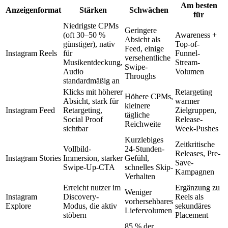
Am besten
Anzeigenformat
Stärken
Schwächen
für
Niedrigste CPMs
Geringere
(oft 30–50 %
Awareness +
Absicht als
günstiger), nativ
Top-of-
Feed, einige
Instagram Reels
für
Funnel-
versehentliche
Musikentdeckung,
Stream-
Swipe-
Audio
Volumen
Throughs
standardmäßig an
Klicks mit höherer
Retargeting
Höhere CPMs,
Absicht, stark für
warmer
kleinere
Instagram Feed
Retargeting,
Zielgruppen,
tägliche
Social Proof
Release-
Reichweite
sichtbar
Week-Pushes
Kurzlebiges
Zeitkritische
Vollbild-
24-Stunden-
Releases, Pre-
Instagram Stories
Immersion, starker
Gefühl,
Save-
Swipe-Up-CTA
schnelles Skip-
Kampagnen
Verhalten
Erreicht nutzer im
Ergänzung zu
Weniger
Instagram
Discovery-
Reels als
vorhersehbares
Explore
Modus, die aktiv
sekundäres
Liefervolumen
stöbern
Placement
85 % der