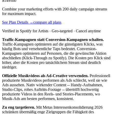
$149/mo
Combine your marketing efforts with 200 daily campaign streams
for maximum impact.
See Plan Details →
compare all plans
Verified in Spotify for Artists · Geo-targeted · Cancel anytime
Traffic-Kampagnen statt Conversion-Kampagnen schalten.
Traffic-Kampagnen optimieren auf die günstigsten Klicks, was
häufig Bots und versehentliche Taps bedeutet. Conversion-
Kampagnen optimieren auf Personen, die die gewünschte Aktion
abschließen (Klick-Through zu Spotify). Die Kosten pro Klick sind
höher, aber die Kosten pro tatsächlichem Stream sind deutlich
niedriger.
Offizielle Musikvideos als Ad-Creative verwenden.
Professionell
produzierte Musikvideos performen als Ads schlecht, weil sie wie
Ads aussehen. Nativ wirkender Content -- Handy-Aufnahmen,
Studio-Clips, rohes Auftritts-Footage -- übertrifft hochwertig
produzierte Videos in den Reels- und Stories-Placements, wo
Musik-Ads am besten performen, konsistent.
Zu eng targetieren.
Mit Metas Interessenkonsolidierung 2026
schränken übermäßig enge Zielgruppen die Fähigkeit des