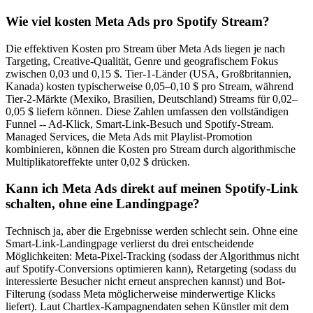
Wie viel kosten Meta Ads pro Spotify Stream?
Die effektiven Kosten pro Stream über Meta Ads liegen je nach
Targeting, Creative-Qualität, Genre und geografischem Fokus
zwischen 0,03 und 0,15 $. Tier-1-Länder (USA, Großbritannien,
Kanada) kosten typischerweise 0,05–0,10 $ pro Stream, während
Tier-2-Märkte (Mexiko, Brasilien, Deutschland) Streams für 0,02–
0,05 $ liefern können. Diese Zahlen umfassen den vollständigen
Funnel -- Ad-Klick, Smart-Link-Besuch und Spotify-Stream.
Managed Services, die Meta Ads mit Playlist-Promotion
kombinieren, können die Kosten pro Stream durch algorithmische
Multiplikatoreffekte unter 0,02 $ drücken.
Kann ich Meta Ads direkt auf meinen Spotify-Link
schalten, ohne eine Landingpage?
Technisch ja, aber die Ergebnisse werden schlecht sein. Ohne eine
Smart-Link-Landingpage verlierst du drei entscheidende
Möglichkeiten: Meta-Pixel-Tracking (sodass der Algorithmus nicht
auf Spotify-Conversions optimieren kann), Retargeting (sodass du
interessierte Besucher nicht erneut ansprechen kannst) und Bot-
Filterung (sodass Meta möglicherweise minderwertige Klicks
liefert). Laut Chartlex-Kampagnendaten sehen Künstler mit dem