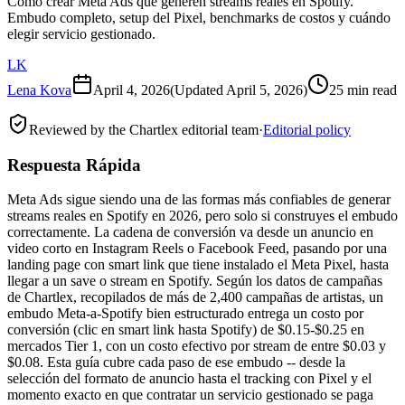
Cómo crear Meta Ads que generen streams reales en Spotify.
Embudo completo, setup del Pixel, benchmarks de costos y cuándo
elegir servicio gestionado.
LK
Lena Kova
April 4, 2026
(Updated
April 5, 2026
)
25 min read
Reviewed by the Chartlex editorial team
·
Editorial policy
Respuesta Rápida
Meta Ads sigue siendo una de las formas más confiables de generar
streams reales en Spotify en 2026, pero solo si construyes el embudo
correctamente. La cadena de conversión va desde un anuncio en
video corto en Instagram Reels o Facebook Feed, pasando por una
landing page con smart link que tiene instalado el Meta Pixel, hasta
llegar a un save o stream en Spotify. Según los datos de campañas
de Chartlex, recopilados de más de 2,400 campañas de artistas, un
embudo Meta-a-Spotify bien estructurado entrega un costo por
conversión (clic en smart link hasta Spotify) de $0.15-$0.25 en
mercados Tier 1, con un costo efectivo por stream de entre $0.03 y
$0.08. Esta guía cubre cada paso de ese embudo -- desde la
selección del formato de anuncio hasta el tracking con Pixel y el
momento exacto en que contratar un servicio gestionado se paga