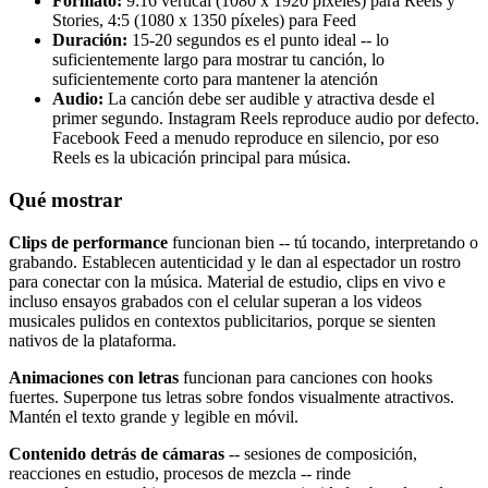
Formato:
9:16 vertical (1080 x 1920 píxeles) para Reels y
Stories, 4:5 (1080 x 1350 píxeles) para Feed
Duración:
15-20 segundos es el punto ideal -- lo
suficientemente largo para mostrar tu canción, lo
suficientemente corto para mantener la atención
Audio:
La canción debe ser audible y atractiva desde el
primer segundo. Instagram Reels reproduce audio por defecto.
Facebook Feed a menudo reproduce en silencio, por eso
Reels es la ubicación principal para música.
Qué mostrar
Clips de performance
funcionan bien -- tú tocando, interpretando o
grabando. Establecen autenticidad y le dan al espectador un rostro
para conectar con la música. Material de estudio, clips en vivo e
incluso ensayos grabados con el celular superan a los videos
musicales pulidos en contextos publicitarios, porque se sienten
nativos de la plataforma.
Animaciones con letras
funcionan para canciones con hooks
fuertes. Superpone tus letras sobre fondos visualmente atractivos.
Mantén el texto grande y legible en móvil.
Contenido detrás de cámaras
-- sesiones de composición,
reacciones en estudio, procesos de mezcla -- rinde