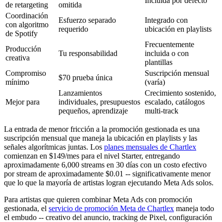
Incluida por defecto
de retargeting
omitida
Coordinación
Esfuerzo separado
Integrado con
con algoritmo
requerido
ubicación en playlists
de Spotify
Frecuentemente
Producción
Tu responsabilidad
incluida o con
creativa
plantillas
Compromiso
Suscripción mensual
$70 prueba única
mínimo
(varía)
Lanzamientos
Crecimiento sostenido,
Mejor para
individuales, presupuestos
escalado, catálogos
pequeños, aprendizaje
multi-track
La entrada de menor fricción a la promoción gestionada es una
suscripción mensual que maneja la ubicación en playlists y las
señales algorítmicas juntas. Los
planes mensuales de Chartlex
comienzan en $149/mes para el nivel Starter, entregando
aproximadamente 6,000 streams en 30 días con un costo efectivo
por stream de aproximadamente $0.01 -- significativamente menor
que lo que la mayoría de artistas logran ejecutando Meta Ads solos.
Para artistas que quieren combinar Meta Ads con promoción
gestionada, el
servicio de promoción Meta de Chartlex
maneja todo
el embudo -- creativo del anuncio, tracking de Pixel, configuración