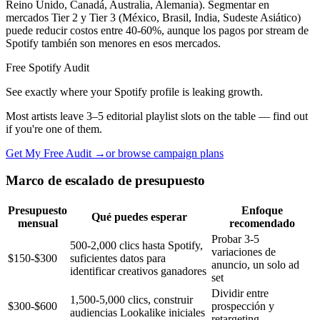
Reino Unido, Canadá, Australia, Alemania). Segmentar en
mercados Tier 2 y Tier 3 (México, Brasil, India, Sudeste Asiático)
puede reducir costos entre 40-60%, aunque los pagos por stream de
Spotify también son menores en esos mercados.
Free Spotify Audit
See exactly where your Spotify profile is leaking growth.
Most artists leave 3–5 editorial playlist slots on the table — find out
if you're one of them.
Get My Free Audit →
or browse campaign plans
Marco de escalado de presupuesto
Presupuesto
Enfoque
Qué puedes esperar
mensual
recomendado
Probar 3-5
500-2,000 clics hasta Spotify,
variaciones de
$150-$300
suficientes datos para
anuncio, un solo ad
identificar creativos ganadores
set
Dividir entre
1,500-5,000 clics, construir
$300-$600
prospección y
audiencias Lookalike iniciales
retargeting