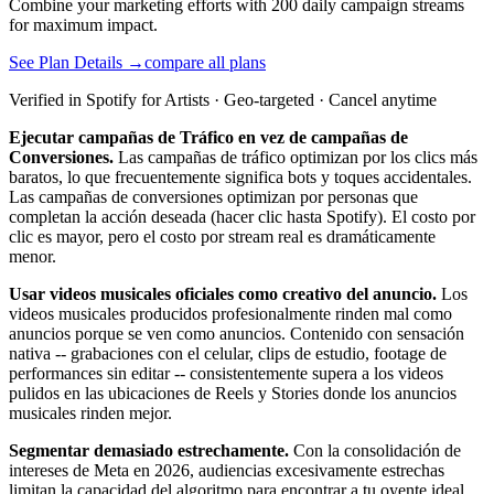
Combine your marketing efforts with 200 daily campaign streams
for maximum impact.
See Plan Details →
compare all plans
Verified in Spotify for Artists · Geo-targeted · Cancel anytime
Ejecutar campañas de Tráfico en vez de campañas de
Conversiones.
Las campañas de tráfico optimizan por los clics más
baratos, lo que frecuentemente significa bots y toques accidentales.
Las campañas de conversiones optimizan por personas que
completan la acción deseada (hacer clic hasta Spotify). El costo por
clic es mayor, pero el costo por stream real es dramáticamente
menor.
Usar videos musicales oficiales como creativo del anuncio.
Los
videos musicales producidos profesionalmente rinden mal como
anuncios porque se ven como anuncios. Contenido con sensación
nativa -- grabaciones con el celular, clips de estudio, footage de
performances sin editar -- consistentemente supera a los videos
pulidos en las ubicaciones de Reels y Stories donde los anuncios
musicales rinden mejor.
Segmentar demasiado estrechamente.
Con la consolidación de
intereses de Meta en 2026, audiencias excesivamente estrechas
limitan la capacidad del algoritmo para encontrar a tu oyente ideal.