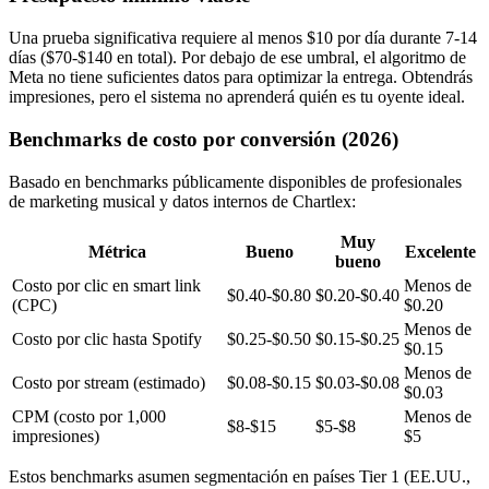
Una prueba significativa requiere al menos $10 por día durante 7-14
días ($70-$140 en total). Por debajo de ese umbral, el algoritmo de
Meta no tiene suficientes datos para optimizar la entrega. Obtendrás
impresiones, pero el sistema no aprenderá quién es tu oyente ideal.
Benchmarks de costo por conversión (2026)
Basado en benchmarks públicamente disponibles de profesionales
de marketing musical y datos internos de Chartlex:
Muy
Métrica
Bueno
Excelente
bueno
Costo por clic en smart link
Menos de
$0.40-$0.80
$0.20-$0.40
(CPC)
$0.20
Menos de
Costo por clic hasta Spotify
$0.25-$0.50
$0.15-$0.25
$0.15
Menos de
Costo por stream (estimado)
$0.08-$0.15
$0.03-$0.08
$0.03
CPM (costo por 1,000
Menos de
$8-$15
$5-$8
impresiones)
$5
Estos benchmarks asumen segmentación en países Tier 1 (EE.UU.,