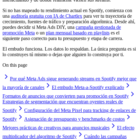
Si no has mapeado tu rendimiento actual en Spotify, comienza con
una
auditoría gratuita con IA de Chartlex
para ver tu trayectoria de
crecimiento, fuentes de tráfico y preparación algorítmica. Desde ahí,
puedes decidir si Meta Ads DIY, una
campaña gestionada de
promoción Meta
o un
plan mensual basado en playlists
es el
siguiente paso correcto para tu presupuesto y etapa de carrera.
El embudo funciona. Los datos lo respaldan. La única pregunta es si
lo construyes tú mismo o dejas que alguien lo construya por ti.
On this page
Por qué Meta Ads sigue generando streams en Spotify mejor que
la mayoría de canales
El embudo Meta-a-Spotify explicado
Formatos de anuncios que convierten para promoción en Spotify
Estrategias de segmentación que encuentran oyentes reales de
Spotify
Configuración del Meta Pixel para tracking de enlaces de
Spotify
Asignación de presupuesto y benchmarks de costos
Mejores prácticas de creativos para anuncios musicales
El efecto
multiplicador del algoritmo de Spotify
Cuándo las campañas