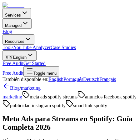
Services
Managed
Blog
Resources
Tools
YouTube Analyzer
Case Studies
🇺🇸
English
Free Audit
Get Started
Free Audit
Toggle menu
También disponible en:
English
Português
Deutsch
Français
Blog
/
marketing
marketing
meta ads spotify streams
anuncios facebook spotify
publicidad instagram spotify
smart link spotify
Meta Ads para Streams en Spotify: Guía
Completa 2026