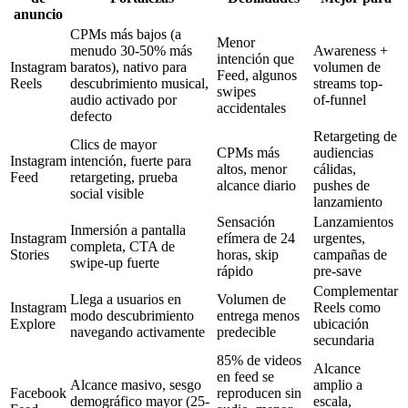
anuncio
CPMs más bajos (a
Menor
menudo 30-50% más
Awareness +
intención que
Instagram
baratos), nativo para
volumen de
Feed, algunos
Reels
descubrimiento musical,
streams top-
swipes
audio activado por
of-funnel
accidentales
defecto
Retargeting de
Clics de mayor
CPMs más
audiencias
Instagram
intención, fuerte para
altos, menor
cálidas,
Feed
retargeting, prueba
alcance diario
pushes de
social visible
lanzamiento
Sensación
Lanzamientos
Inmersión a pantalla
Instagram
efímera de 24
urgentes,
completa, CTA de
Stories
horas, skip
campañas de
swipe-up fuerte
rápido
pre-save
Complementar
Llega a usuarios en
Volumen de
Instagram
Reels como
modo descubrimiento
entrega menos
Explore
ubicación
navegando activamente
predecible
secundaria
85% de videos
Alcance
en feed se
Alcance masivo, sesgo
amplio a
Facebook
reproducen sin
demográfico mayor (25-
escala,