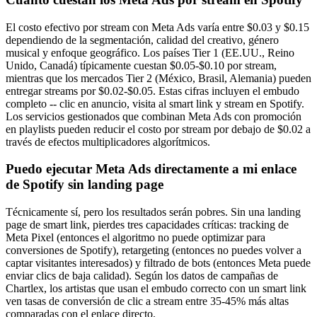
El costo efectivo por stream con Meta Ads varía entre $0.03 y $0.15
dependiendo de la segmentación, calidad del creativo, género
musical y enfoque geográfico. Los países Tier 1 (EE.UU., Reino
Unido, Canadá) típicamente cuestan $0.05-$0.10 por stream,
mientras que los mercados Tier 2 (México, Brasil, Alemania) pueden
entregar streams por $0.02-$0.05. Estas cifras incluyen el embudo
completo -- clic en anuncio, visita al smart link y stream en Spotify.
Los servicios gestionados que combinan Meta Ads con promoción
en playlists pueden reducir el costo por stream por debajo de $0.02 a
través de efectos multiplicadores algorítmicos.
Puedo ejecutar Meta Ads directamente a mi enlace
de Spotify sin landing page
Técnicamente sí, pero los resultados serán pobres. Sin una landing
page de smart link, pierdes tres capacidades críticas: tracking de
Meta Pixel (entonces el algoritmo no puede optimizar para
conversiones de Spotify), retargeting (entonces no puedes volver a
captar visitantes interesados) y filtrado de bots (entonces Meta puede
enviar clics de baja calidad). Según los datos de campañas de
Chartlex, los artistas que usan el embudo correcto con un smart link
ven tasas de conversión de clic a stream entre 35-45% más altas
comparadas con el enlace directo.