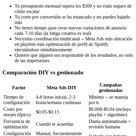
Tu presupuesto mensual supera los $500 y no estás seguro de
cómo escalar
Tu costo por conversión se ha estancado y no puedes bajarlo
más
No tienes tiempo para crear nuevas variaciones de anuncio
cada 7-10 días (la fatiga creativa es real)
Necesitas coordinación multicanal -- Meta Ads más ubicación
en playlists más optimización de perfil de Spotify
ejecutándose simultáneamente
Quieres que alguien sea responsable de los resultados, no solo
de las impresiones
Comparación DIY vs gestionado
Campañas
Factor
Meta Ads DIY
gestionadas
Tiempo de
4-8 horas inicial, 2-3
Mínimo -- se maneja
configuración
horas/semana continuas
por ti
Costo por
$0.008-$0.04 (incluye
$0.05-$0.15
stream (típico)
playlist + algoritmo)
Frecuencia de
Diaria automatizada +
Cuando te acuerdas
optimización
revisión humana
Configuración
Manual, frecuentemente