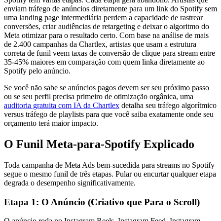
enviam tráfego de anúncios diretamente para um link do Spotify sem
uma landing page intermediária perdem a capacidade de rastrear
conversões, criar audiências de retargeting e deixar o algoritmo do
Meta otimizar para o resultado certo. Com base na análise de mais
de 2.400 campanhas da Chartlex, artistas que usam a estrutura
correta de funil veem taxas de conversão de clique para stream entre
35-45% maiores em comparação com quem linka diretamente ao
Spotify pelo anúncio.
Se você não sabe se anúncios pagos devem ser seu próximo passo
ou se seu perfil precisa primeiro de otimização orgânica, uma
auditoria gratuita com IA da Chartlex
detalha seu tráfego algorítmico
versus tráfego de playlists para que você saiba exatamente onde seu
orçamento terá maior impacto.
O Funil Meta-para-Spotify Explicado
Toda campanha de Meta Ads bem-sucedida para streams no Spotify
segue o mesmo funil de três etapas. Pular ou encurtar qualquer etapa
degrada o desempenho significativamente.
Etapa 1: O Anúncio (Criativo que Para o Scroll)
O anúncio roda no Instagram Reels, Instagram Feed, Instagram