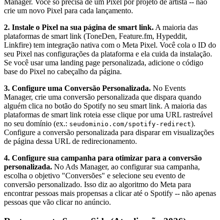
Manager. Você só precisa de um Pixel por projeto de artista -- não
crie um novo Pixel para cada lançamento.
2. Instale o Pixel na sua página de smart link.
A maioria das
plataformas de smart link (ToneDen, Feature.fm, Hypeddit,
Linkfire) tem integração nativa com o Meta Pixel. Você cola o ID do
seu Pixel nas configurações da plataforma e ela cuida da instalação.
Se você usar uma landing page personalizada, adicione o código
base do Pixel no cabeçalho da página.
3. Configure uma Conversão Personalizada.
No Events
Manager, crie uma conversão personalizada que dispara quando
alguém clica no botão do Spotify no seu smart link. A maioria das
plataformas de smart link roteia esse clique por uma URL rastreável
no seu domínio (ex.:
).
seudominio.com/spotify-redirect
Configure a conversão personalizada para disparar em visualizações
de página dessa URL de redirecionamento.
4. Configure sua campanha para otimizar para a conversão
personalizada.
No Ads Manager, ao configurar sua campanha,
escolha o objetivo "Conversões" e selecione seu evento de
conversão personalizado. Isso diz ao algoritmo do Meta para
encontrar pessoas mais propensas a clicar até o Spotify -- não apenas
pessoas que vão clicar no anúncio.