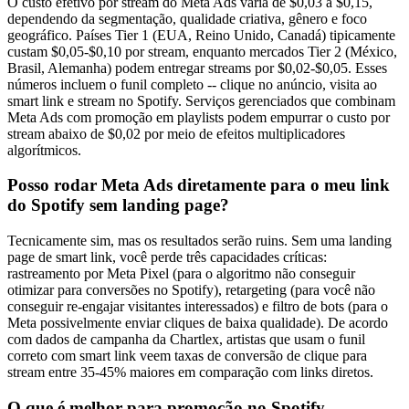
O custo efetivo por stream do Meta Ads varia de $0,03 a $0,15,
dependendo da segmentação, qualidade criativa, gênero e foco
geográfico. Países Tier 1 (EUA, Reino Unido, Canadá) tipicamente
custam $0,05-$0,10 por stream, enquanto mercados Tier 2 (México,
Brasil, Alemanha) podem entregar streams por $0,02-$0,05. Esses
números incluem o funil completo -- clique no anúncio, visita ao
smart link e stream no Spotify. Serviços gerenciados que combinam
Meta Ads com promoção em playlists podem empurrar o custo por
stream abaixo de $0,02 por meio de efeitos multiplicadores
algorítmicos.
Posso rodar Meta Ads diretamente para o meu link
do Spotify sem landing page?
Tecnicamente sim, mas os resultados serão ruins. Sem uma landing
page de smart link, você perde três capacidades críticas:
rastreamento por Meta Pixel (para o algoritmo não conseguir
otimizar para conversões no Spotify), retargeting (para você não
conseguir re-engajar visitantes interessados) e filtro de bots (para o
Meta possivelmente enviar cliques de baixa qualidade). De acordo
com dados de campanha da Chartlex, artistas que usam o funil
correto com smart link veem taxas de conversão de clique para
stream entre 35-45% maiores em comparação com links diretos.
O que é melhor para promoção no Spotify --