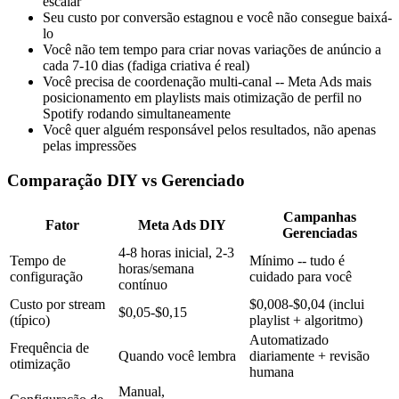
escalar
Seu custo por conversão estagnou e você não consegue baixá-
lo
Você não tem tempo para criar novas variações de anúncio a
cada 7-10 dias (fadiga criativa é real)
Você precisa de coordenação multi-canal -- Meta Ads mais
posicionamento em playlists mais otimização de perfil no
Spotify rodando simultaneamente
Você quer alguém responsável pelos resultados, não apenas
pelas impressões
Comparação DIY vs Gerenciado
Campanhas
Fator
Meta Ads DIY
Gerenciadas
4-8 horas inicial, 2-3
Tempo de
Mínimo -- tudo é
horas/semana
configuração
cuidado para você
contínuo
Custo por stream
$0,008-$0,04 (inclui
$0,05-$0,15
(típico)
playlist + algoritmo)
Automatizado
Frequência de
Quando você lembra
diariamente + revisão
otimização
humana
Manual,