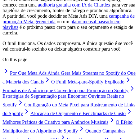
comece com uma
auditoria gratuita com IA da Chartlex
para ver sua
trajetória de crescimento, fontes de tráfego e prontidão algorítmica.
A partir daí, você pode decidir se Meta Ads DIY, uma
campanha de
promoção Meta gerenciada
ou um
plano mensal baseado em
playlists
é o próximo passo certo para o seu orçamento e estágio de
carreira.
O funil funciona. Os dados comprovam. A única questão é se você
vai construí-lo sozinho ou deixar alguém construir para você.
On this page
Por Que Meta Ads Ainda Gera Mais Streams no Spotify do Que
a Maioria dos Canais
O Funil Meta-para-Spotify Explicado
Formatos de Anúncio que Convertem para Promoção no Spotify
Estratégias de Segmentação para Encontrar Ouvintes Reais no
Spotify
Configuração do Meta Pixel para Rastreamento de Links
do Spotify
Alocação de Orçamento e Benchmarks de Custo
Melhores Práticas de Criativo para Anúncios Musicais
O Efeito
Multiplicador do Algoritmo do Spotify
Quando Campanhas