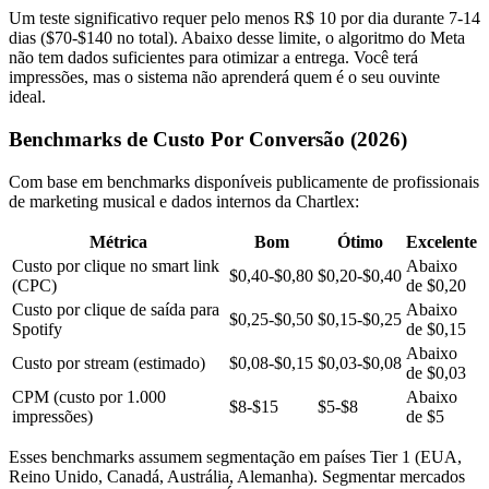
Um teste significativo requer pelo menos R$ 10 por dia durante 7-14
dias ($70-$140 no total). Abaixo desse limite, o algoritmo do Meta
não tem dados suficientes para otimizar a entrega. Você terá
impressões, mas o sistema não aprenderá quem é o seu ouvinte
ideal.
Benchmarks de Custo Por Conversão (2026)
Com base em benchmarks disponíveis publicamente de profissionais
de marketing musical e dados internos da Chartlex:
Métrica
Bom
Ótimo
Excelente
Custo por clique no smart link
Abaixo
$0,40-$0,80
$0,20-$0,40
(CPC)
de $0,20
Custo por clique de saída para
Abaixo
$0,25-$0,50
$0,15-$0,25
Spotify
de $0,15
Abaixo
Custo por stream (estimado)
$0,08-$0,15
$0,03-$0,08
de $0,03
CPM (custo por 1.000
Abaixo
$8-$15
$5-$8
impressões)
de $5
Esses benchmarks assumem segmentação em países Tier 1 (EUA,
Reino Unido, Canadá, Austrália, Alemanha). Segmentar mercados