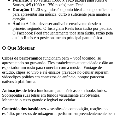
Formato:
9:16 vertical (1080 x 1920 pixels) para Reels e
Stories, 4:5 (1080 x 1350 pixels) para Feed
Duração:
15-20 segundos é o ponto ideal -- tempo suficiente
para apresentar sua música, curto o suficiente para manter a
atenção
Áudio:
A faixa deve ser audível e envolvente desde o
primeiro segundo. O Instagram Reels toca áudio por padrão.
O Facebook Feed frequentemente toca sem áudio, razão pela
qual o Reels é o posicionamento principal para música.
O Que Mostrar
Clipes de performance
funcionam bem -- você tocando, se
apresentando ou gravando. Eles estabelecem autenticidade e dão ao
espectador um rosto para conectar com a música. Footage de
estúdio, clipes ao vivo e até ensaios gravados no celular superam
videoclipes polidos em contextos de anúncio, porque parecem
nativos à plataforma.
Animações de letra
funcionam para músicas com hooks fortes.
Sobreponha suas letras em fundos visualmente envolventes.
Mantenha o texto grande e legível no celular.
Conteúdo dos bastidores
-- sessões de composição, reações no
estúdio, processos de mixagem -- performa surpreendentemente bem