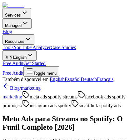
Services
Managed
Blog
Resources
Tools
YouTube Analyzer
Case Studies
🇺🇸
English
Free Audit
Get Started
Free Audit
Toggle menu
Também disponível em:
English
Español
Deutsch
Français
Blog
/
marketing
marketing
meta ads spotify streams
facebook ads spotify
promoção
instagram ads spotify
smart link spotify ads
Meta Ads para Streams no Spotify: O
Funil Completo [2026]