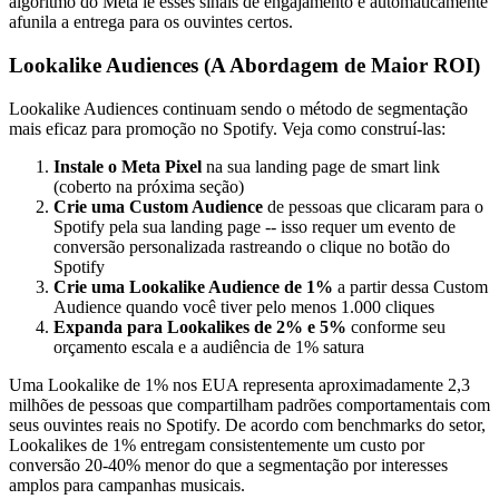
algoritmo do Meta lê esses sinais de engajamento e automaticamente
afunila a entrega para os ouvintes certos.
Lookalike Audiences (A Abordagem de Maior ROI)
Lookalike Audiences continuam sendo o método de segmentação
mais eficaz para promoção no Spotify. Veja como construí-las:
Instale o Meta Pixel
na sua landing page de smart link
(coberto na próxima seção)
Crie uma Custom Audience
de pessoas que clicaram para o
Spotify pela sua landing page -- isso requer um evento de
conversão personalizada rastreando o clique no botão do
Spotify
Crie uma Lookalike Audience de 1%
a partir dessa Custom
Audience quando você tiver pelo menos 1.000 cliques
Expanda para Lookalikes de 2% e 5%
conforme seu
orçamento escala e a audiência de 1% satura
Uma Lookalike de 1% nos EUA representa aproximadamente 2,3
milhões de pessoas que compartilham padrões comportamentais com
seus ouvintes reais no Spotify. De acordo com benchmarks do setor,
Lookalikes de 1% entregam consistentemente um custo por
conversão 20-40% menor do que a segmentação por interesses
amplos para campanhas musicais.