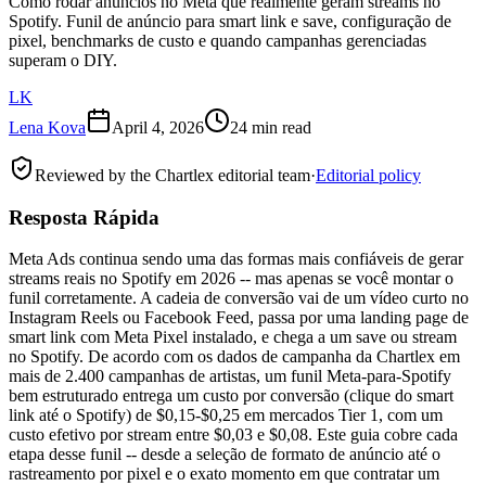
Como rodar anúncios no Meta que realmente geram streams no
Spotify. Funil de anúncio para smart link e save, configuração de
pixel, benchmarks de custo e quando campanhas gerenciadas
superam o DIY.
LK
Lena Kova
April 4, 2026
24 min read
Reviewed by the Chartlex editorial team
·
Editorial policy
Resposta Rápida
Meta Ads continua sendo uma das formas mais confiáveis de gerar
streams reais no Spotify em 2026 -- mas apenas se você montar o
funil corretamente. A cadeia de conversão vai de um vídeo curto no
Instagram Reels ou Facebook Feed, passa por uma landing page de
smart link com Meta Pixel instalado, e chega a um save ou stream
no Spotify. De acordo com os dados de campanha da Chartlex em
mais de 2.400 campanhas de artistas, um funil Meta-para-Spotify
bem estruturado entrega um custo por conversão (clique do smart
link até o Spotify) de $0,15-$0,25 em mercados Tier 1, com um
custo efetivo por stream entre $0,03 e $0,08. Este guia cobre cada
etapa desse funil -- desde a seleção de formato de anúncio até o
rastreamento por pixel e o exato momento em que contratar um