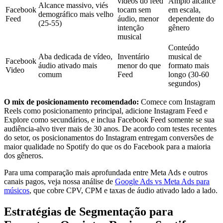
vídeos do feed
Amplo alcance
Alcance massivo, viés
Facebook
tocam sem
em escala,
demográfico mais velho
Feed
áudio, menor
dependente do
(25-55)
intenção
gênero
musical
Conteúdo
Aba dedicada de vídeo,
Inventário
musical de
Facebook
áudio ativado mais
menor do que
formato mais
Video
comum
Feed
longo (30-60
segundos)
O mix de posicionamento recomendado:
Comece com Instagram
Reels como posicionamento principal, adicione Instagram Feed e
Explore como secundários, e inclua Facebook Feed somente se sua
audiência-alvo tiver mais de 30 anos. De acordo com testes recentes
do setor, os posicionamentos do Instagram entregam conversões de
maior qualidade no Spotify do que os do Facebook para a maioria
dos gêneros.
Para uma comparação mais aprofundada entre Meta Ads e outros
canais pagos, veja nossa análise de
Google Ads vs Meta Ads para
músicos
, que cobre CPV, CPM e taxas de áudio ativado lado a lado.
Estratégias de Segmentação para