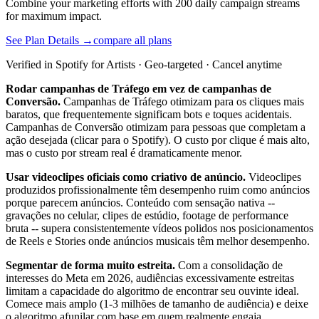
Combine your marketing efforts with 200 daily campaign streams
for maximum impact.
See Plan Details →
compare all plans
Verified in Spotify for Artists · Geo-targeted · Cancel anytime
Rodar campanhas de Tráfego em vez de campanhas de
Conversão.
Campanhas de Tráfego otimizam para os cliques mais
baratos, que frequentemente significam bots e toques acidentais.
Campanhas de Conversão otimizam para pessoas que completam a
ação desejada (clicar para o Spotify). O custo por clique é mais alto,
mas o custo por stream real é dramaticamente menor.
Usar videoclipes oficiais como criativo de anúncio.
Videoclipes
produzidos profissionalmente têm desempenho ruim como anúncios
porque parecem anúncios. Conteúdo com sensação nativa --
gravações no celular, clipes de estúdio, footage de performance
bruta -- supera consistentemente vídeos polidos nos posicionamentos
de Reels e Stories onde anúncios musicais têm melhor desempenho.
Segmentar de forma muito estreita.
Com a consolidação de
interesses do Meta em 2026, audiências excessivamente estreitas
limitam a capacidade do algoritmo de encontrar seu ouvinte ideal.
Comece mais amplo (1-3 milhões de tamanho de audiência) e deixe
o algoritmo afunilar com base em quem realmente engaja.