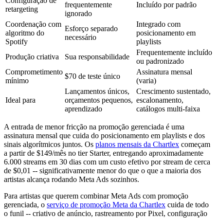
Configuração de
frequentemente
Incluído por padrão
retargeting
ignorado
Coordenação com
Integrado com
Esforço separado
algoritmo do
posicionamento em
necessário
Spotify
playlists
Frequentemente incluído
Produção criativa
Sua responsabilidade
ou padronizado
Comprometimento
Assinatura mensal
$70 de teste único
mínimo
(varia)
Lançamentos únicos,
Crescimento sustentado,
Ideal para
orçamentos pequenos,
escalonamento,
aprendizado
catálogos multi-faixa
A entrada de menor fricção na promoção gerenciada é uma
assinatura mensal que cuida do posicionamento em playlists e dos
sinais algorítmicos juntos. Os
planos mensais da Chartlex
começam
a partir de $149/mês no tier Starter, entregando aproximadamente
6.000 streams em 30 dias com um custo efetivo por stream de cerca
de $0,01 -- significativamente menor do que o que a maioria dos
artistas alcança rodando Meta Ads sozinhos.
Para artistas que querem combinar Meta Ads com promoção
gerenciada, o
serviço de promoção Meta da Chartlex
cuida de todo
o funil -- criativo de anúncio, rastreamento por Pixel, configuração