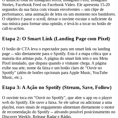
Stories, Facebook Feed ou Facebook Video. Ele apresenta 15-20
segundos da sua faixa com visuais envolventes -- um clipe de
performance, uma animação de letra ou um momento nos bastidores.
O objetivo é parar o scroll, deixar o ouvinte escutar o suficiente da
sua música para formar uma opinião, e levá-lo a tocar no botão de
call-to-action.
Etapa 2: O Smart Link (Landing Page com Pixel)
O botão de CTA leva o espectador para um smart link ou landing
page -- não diretamente para o Spotify. Esta é a etapa crítica que a
maioria dos artistas pula. A página do smart link tem o seu Meta
Pixel instalado, que dispara quando o visitante chega. A página
exibe sua arte, nome da faixa e um botão claro de "Ouvir no
Spotify" (além de botões opcionais para Apple Music, YouTube
Music, etc.).
Etapa 3: A Ação no Spotify (Stream, Save, Follow)
O ouvinte toca em "Ouvir no Spotify", que abre o app ou o player
web do Spotify. Ele ouve a faixa. Se ele salvar ou adicionar a uma
playlist, esses sinais de engajamento alimentam diretamente o motor
de recomendação do Spotify -- ativando possível posicionamento no
Discover Weekly, Release Radar e Rádio.