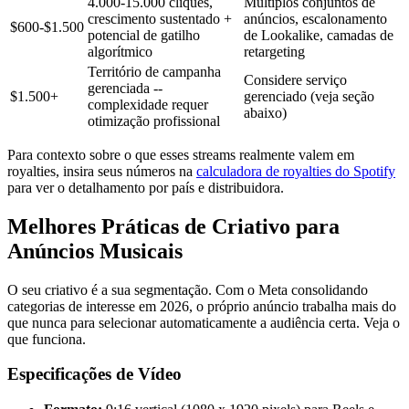
4.000-15.000 cliques,
Múltiplos conjuntos de
crescimento sustentado +
anúncios, escalonamento
$600-$1.500
potencial de gatilho
de Lookalike, camadas de
algorítmico
retargeting
Território de campanha
Considere serviço
gerenciada --
$1.500+
gerenciado (veja seção
complexidade requer
abaixo)
otimização profissional
Para contexto sobre o que esses streams realmente valem em
royalties, insira seus números na
calculadora de royalties do Spotify
para ver o detalhamento por país e distribuidora.
Melhores Práticas de Criativo para
Anúncios Musicais
O seu criativo é a sua segmentação. Com o Meta consolidando
categorias de interesse em 2026, o próprio anúncio trabalha mais do
que nunca para selecionar automaticamente a audiência certa. Veja o
que funciona.
Especificações de Vídeo