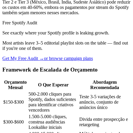
Tier 2 e Tier 3 (México, Brasil, Índia, Sudeste Asiático) pode reduzir
os custos em 40-60%, embora os pagamentos por stream do Spotify
também sejam menores nesses mercados.
Free Spotify Audit
See exactly where your Spotify profile is leaking growth.
Most artists leave 3–5 editorial playlist slots on the table — find out
if you're one of them.
Get My Free Audit →
or browse campaign plans
Framework de Escalada de Orçamento
Orçamento
Abordagem
O Que Esperar
Mensal
Recomendada
500-2.000 cliques para
Teste 3-5 variações de
Spotify, dados suficientes
$150-$300
anúncio, conjunto de
para identificar criativos
anúncios único
vencedores
1.500-5.000 cliques,
Divida entre prospecção e
$300-$600
construa audiências
retargeting
Lookalike iniciais