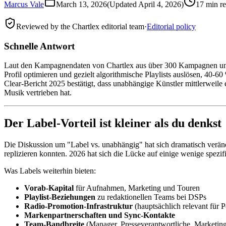
Marcus Vale
March 13, 2026
(Updated
April 4, 2026
)
17 min r
Reviewed by the Chartlex editorial team
·
Editorial policy
Schnelle Antwort
Laut den Kampagnendaten von Chartlex aus über 300 Kampagnen unabhä
Profil optimieren und gezielt algorithmische Playlists auslösen, 40-
Clear-Bericht 2025 bestätigt, dass unabhängige Künstler mittlerweil
Musik vertrieben hat.
Der Label-Vorteil ist kleiner als du denkst
Die Diskussion um "Label vs. unabhängig" hat sich dramatisch veränd
replizieren konnten. 2026 hat sich die Lücke auf einige wenige spezif
Was Labels weiterhin bieten:
Vorab-Kapital
für Aufnahmen, Marketing und Touren
Playlist-Beziehungen
zu redaktionellen Teams bei DSPs
Radio-Promotion-Infrastruktur
(hauptsächlich relevant für 
Markenpartnerschaften und Sync-Kontakte
Team-Bandbreite
(Manager, Presseverantwortliche, Marketing