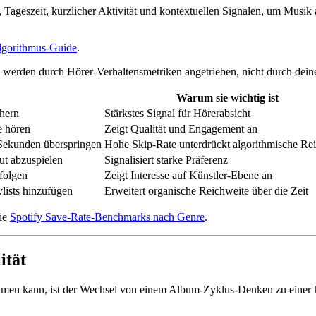
Tageszeit, kürzlicher Aktivität und kontextuellen Signalen, um Musik a
Algorithmus-Guide
.
 werden durch Hörer-Verhaltensmetriken angetrieben, nicht durch deine
Warum sie wichtig ist
chern
Stärkstes Signal für Hörerabsicht
e hören
Zeigt Qualität und Engagement an
 Sekunden überspringen
Hohe Skip-Rate unterdrückt algorithmische Re
ut abzuspielen
Signalisiert starke Präferenz
folgen
Zeigt Interesse auf Künstler-Ebene an
ylists hinzufügen
Erweitert organische Reichweite über die Zeit
die
Spotify Save-Rate-Benchmarks nach Genre
.
ität
men kann, ist der Wechsel von einem Album-Zyklus-Denken zu einer ko