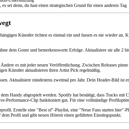
tion-Unterstützung
, es sei denn, du hast einen strategischen Grund für einen anderen Tag
wegt
abhängigen Künstler richten es einmal ein und fassen es nie wieder an. 
ähne dein Genre und bemerkenswerte Erfolge. Aktualisiere sie alle 2 b
l. Ändere es mit jeder neuen Veröffentlichung. Zwischen Releases pi
en Künstler aktualisieren ihren Artist Pick regelmäßig.
ssen. Aktualisiere mindestens zweimal pro Jahr. Dein Header-Bild ist er
 dem Handy abgespielt werden. Spotify hat bestätigt, dass Tracks mi
ive-Performance-Clip funktioniert gut. Für eine vollständige Profilopt
profil. Erstelle eine "Best of"-Playlist, eine "Neue Fans starten hier"-
f dem Profil und gibt neuen Hörern einen geführten Einstiegspunkt.