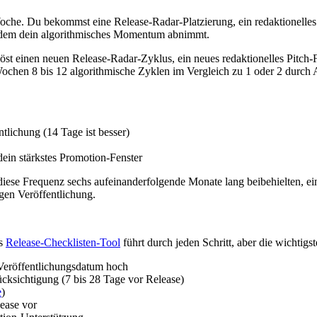
Woche. Du bekommst eine Release-Radar-Platzierung, ein redaktionelle
d dem dein algorithmisches Momentum abnimmt.
 löst einen neuen Release-Radar-Zyklus, ein neues redaktionelles Pitch-
 Wochen 8 bis 12 algorithmische Zyklen im Vergleich zu 1 oder 2 durch
ntlichung (14 Tage ist besser)
dein stärkstes Promotion-Fenster
ese Frequenz sechs aufeinanderfolgende Monate lang beibehielten, ein
gen Veröffentlichung.
as
Release-Checklisten-Tool
führt durch jeden Schritt, aber die wichtigs
Veröffentlichungsdatum hoch
erücksichtigung (7 bis 28 Tage vor Release)
e
)
ease vor