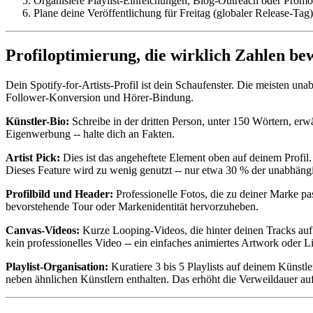
Organisiere Playlist-Einreichungen, Blog-Outreach oder Promo
Plane deine Veröffentlichung für Freitag (globaler Release-Tag)
Profiloptimierung, die wirklich Zahlen be
Dein Spotify-for-Artists-Profil ist dein Schaufenster. Die meisten un
Follower-Konversion und Hörer-Bindung.
Künstler-Bio:
Schreibe in der dritten Person, unter 150 Wörtern, erw
Eigenwerbung -- halte dich an Fakten.
Artist Pick:
Dies ist das angeheftete Element oben auf deinem Profi
Dieses Feature wird zu wenig genutzt -- nur etwa 30 % der unabhängig
Profilbild und Header:
Professionelle Fotos, die zu deiner Marke pa
bevorstehende Tour oder Markenidentität hervorzuheben.
Canvas-Videos:
Kurze Looping-Videos, die hinter deinen Tracks auf
kein professionelles Video -- ein einfaches animiertes Artwork oder L
Playlist-Organisation:
Kuratiere 3 bis 5 Playlists auf deinem Künstler
neben ähnlichen Künstlern enthalten. Das erhöht die Verweildauer au