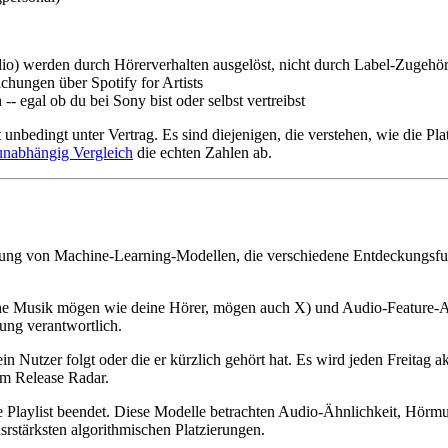
io) werden durch Hörerverhalten ausgelöst, nicht durch Label-Zugehör
chungen über Spotify for Artists
- egal ob du bei Sony bist oder selbst vertreibst
 unbedingt unter Vertrag. Es sind diejenigen, die verstehen, wie die P
unabhängig Vergleich
die echten Zahlen ab.
mlung von Machine-Learning-Modellen, die verschiedene Entdeckungsfu
nliche Musik mögen wie deine Hörer, mögen auch X) und Audio-Feature-
kung verantwortlich.
 Nutzer folgt oder die er kürzlich gehört hat. Es wird jeden Freitag akt
em Release Radar.
e Playlist beendet. Diese Modelle betrachten Audio-Ähnlichkeit, Hör
srstärksten algorithmischen Platzierungen.