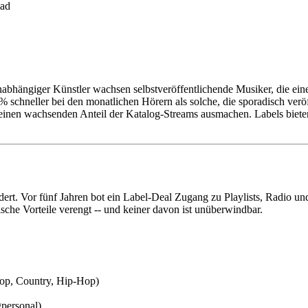
ead
ngiger Künstler wachsen selbstveröffentlichende Musiker, die einen k
60 % schneller bei den monatlichen Hörern als solche, die sporadisch v
e einen wachsenden Anteil der Katalog-Streams ausmachen. Labels biete
ert. Vor fünf Jahren bot ein Label-Deal Zugang zu Playlists, Radio un
ische Vorteile verengt -- und keiner davon ist unüberwindbar.
Pop, Country, Hip-Hop)
personal)