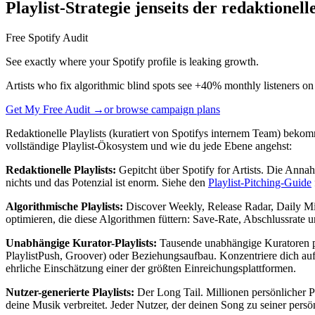
Playlist-Strategie jenseits der redaktionell
Free Spotify Audit
See exactly where your Spotify profile is leaking growth.
Artists who fix algorithmic blind spots see +40% monthly listeners on
Get My Free Audit →
or browse campaign plans
Redaktionelle Playlists (kuratiert von Spotifys internem Team) bekom
vollständige Playlist-Ökosystem und wie du jede Ebene angehst:
Redaktionelle Playlists:
Gepitcht über Spotify for Artists. Die Annahm
nichts und das Potenzial ist enorm. Siehe den
Playlist-Pitching-Guide
Algorithmische Playlists:
Discover Weekly, Release Radar, Daily Mix
optimieren, die diese Algorithmen füttern: Save-Rate, Abschlussrate
Unabhängige Kurator-Playlists:
Tausende unabhängige Kuratoren pf
PlaylistPush, Groover) oder Beziehungsaufbau. Konzentriere dich auf K
ehrliche Einschätzung einer der größten Einreichungsplattformen.
Nutzer-generierte Playlists:
Der Long Tail. Millionen persönlicher Pl
deine Musik verbreitet. Jeder Nutzer, der deinen Song zu seiner persö