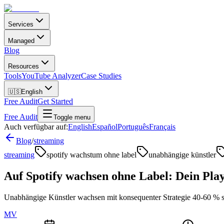
Services
Managed
Blog
Resources
Tools
YouTube Analyzer
Case Studies
🇺🇸
English
Free Audit
Get Started
Free Audit
Toggle menu
Auch verfügbar auf:
English
Español
Português
Français
Blog
/
streaming
streaming
spotify wachstum ohne label
unabhängige künstler
Auf Spotify wachsen ohne Label: Dein Pla
Unabhängige Künstler wachsen mit konsequenter Strategie 40-60 % sc
MV