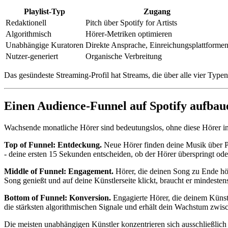
Playlist-Typ
Zugang
Redaktionell
Pitch über Spotify for Artists
Algorithmisch
Hörer-Metriken optimieren
Unabhängige Kuratoren
Direkte Ansprache, Einreichungsplattforme
Nutzer-generiert
Organische Verbreitung
Das gesündeste Streaming-Profil hat Streams, die über alle vier Type
Einen Audience-Funnel auf Spotify aufbau
Wachsende monatliche Hörer sind bedeutungslos, ohne diese Hörer i
Top of Funnel: Entdeckung.
Neue Hörer finden deine Musik über Pla
- deine ersten 15 Sekunden entscheiden, ob der Hörer überspringt ode
Middle of Funnel: Engagement.
Hörer, die deinen Song zu Ende höre
Song genießt und auf deine Künstlerseite klickt, braucht er mindeste
Bottom of Funnel: Konversion.
Engagierte Hörer, die deinem Künstl
die stärksten algorithmischen Signale und erhält dein Wachstum zwisc
Die meisten unabhängigen Künstler konzentrieren sich ausschließlic