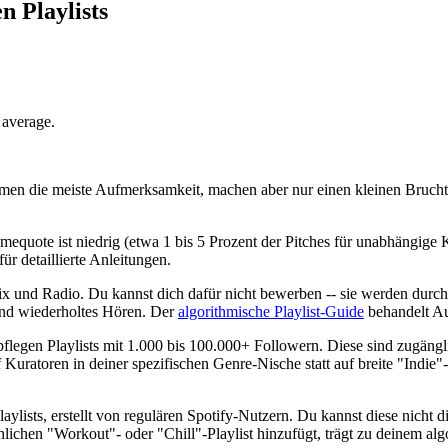
en Playlists
 average.
men die meiste Aufmerksamkeit, machen aber nur einen kleinen Bruchtei
equote ist niedrig (etwa 1 bis 5 Prozent der Pitches für unabhängige Kü
für detaillierte Anleitungen.
 und Radio. Du kannst dich dafür nicht bewerben -- sie werden durch H
 und wiederholtes Hören. Der
algorithmische Playlist-Guide
behandelt Aus
legen Playlists mit 1.000 bis 100.000+ Followern. Diese sind zugängl
uratoren in deiner spezifischen Genre-Nische statt auf breite "Indie"- 
aylists, erstellt von regulären Spotify-Nutzern. Du kannst diese nicht d
nlichen "Workout"- oder "Chill"-Playlist hinzufügt, trägt zu deinem alg