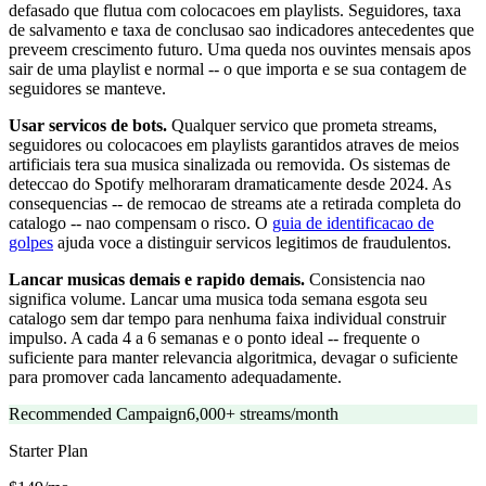
defasado que flutua com colocacoes em playlists. Seguidores, taxa
de salvamento e taxa de conclusao sao indicadores antecedentes que
preveem crescimento futuro. Uma queda nos ouvintes mensais apos
sair de uma playlist e normal -- o que importa e se sua contagem de
seguidores se manteve.
Usar servicos de bots.
Qualquer servico que prometa streams,
seguidores ou colocacoes em playlists garantidos atraves de meios
artificiais tera sua musica sinalizada ou removida. Os sistemas de
deteccao do Spotify melhoraram dramaticamente desde 2024. As
consequencias -- de remocao de streams ate a retirada completa do
catalogo -- nao compensam o risco. O
guia de identificacao de
golpes
ajuda voce a distinguir servicos legitimos de fraudulentos.
Lancar musicas demais e rapido demais.
Consistencia nao
significa volume. Lancar uma musica toda semana esgota seu
catalogo sem dar tempo para nenhuma faixa individual construir
impulso. A cada 4 a 6 semanas e o ponto ideal -- frequente o
suficiente para manter relevancia algoritmica, devagar o suficiente
para promover cada lancamento adequadamente.
Recommended Campaign
6,000+ streams/month
Starter
Plan