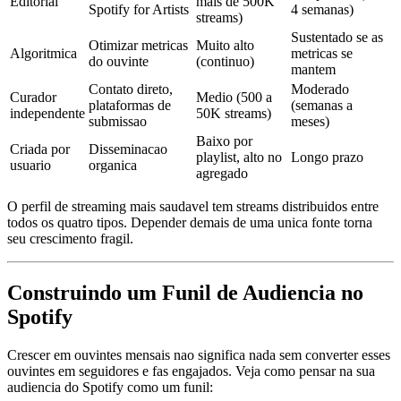
Editorial
mais de 500K
Spotify for Artists
4 semanas)
streams)
Sustentado se as
Otimizar metricas
Muito alto
Algoritmica
metricas se
do ouvinte
(continuo)
mantem
Contato direto,
Moderado
Curador
Medio (500 a
plataformas de
(semanas a
independente
50K streams)
submissao
meses)
Baixo por
Criada por
Disseminacao
playlist, alto no
Longo prazo
usuario
organica
agregado
O perfil de streaming mais saudavel tem streams distribuidos entre
todos os quatro tipos. Depender demais de uma unica fonte torna
seu crescimento fragil.
Construindo um Funil de Audiencia no
Spotify
Crescer em ouvintes mensais nao significa nada sem converter esses
ouvintes em seguidores e fas engajados. Veja como pensar na sua
audiencia do Spotify como um funil: