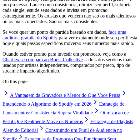
um processo. Lance com consistencia, otimize seu perfil, submeta
cada single, estude seus dados e invista em promocao
estrategicamente. Os artistas que vencem nao sao os mais talentosos
ou os mais conectados. Sao os mais consistentes.
Se voce quer um ponto de partida baseado em dados,
faca uma
auditoria gratuita do Spotify
para ver exatamente onde seu perfil esta
hoje e quais passos especificos moverao seus numeros mais rapido.
Quando estiver pronto para investir em promocao, veja como a
Chartlex se compara ao Boost Collective
-- dois dos servicos mais
usados por artistas independentes, comparados por preco, tipo de
stream e impacto algoritmico.
On this page
A Vantagem da Gravadora e Menor do Que Voce Pensa
Entendendo o Algoritmo do Spotify em 2026
Estrategia de
Lancamentos: Consistencia Supera Viralidade
Otimizacao de
Perfil Que Realmente Move os Numeros
Estrategia de Playlists
Alem do Editorial
Construindo um Funil de Audiencia no
Spotify
Estrategias de Promocao Que Funcionam Sem