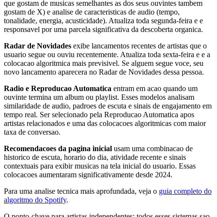
que gostam de musicas semelhantes as dos seus ouvintes tambem
gostam de X) e analise de caracteristicas de audio (tempo,
tonalidade, energia, acusticidade). Atualiza toda segunda-feira e e
responsavel por uma parcela significativa da descoberta organica.
Radar de Novidades
exibe lancamentos recentes de artistas que o
usuario segue ou ouviu recentemente. Atualiza toda sexta-feira e e a
colocacao algoritmica mais previsivel. Se alguem segue voce, seu
novo lancamento aparecera no Radar de Novidades dessa pessoa.
Radio e Reproducao Automatica
entram em acao quando um
ouvinte termina um album ou playlist. Esses modelos analisam
similaridade de audio, padroes de escuta e sinais de engajamento em
tempo real. Ser selecionado pela Reproducao Automatica apos
artistas relacionados e uma das colocacoes algoritmicas com maior
taxa de conversao.
Recomendacoes da pagina inicial
usam uma combinacao de
historico de escuta, horario do dia, atividade recente e sinais
contextuais para exibir musicas na tela inicial do usuario. Essas
colocacoes aumentaram significativamente desde 2024.
Para uma analise tecnica mais aprofundada, veja o
guia completo do
algoritmo do Spotify
.
O ponto-chave para artistas independentes: todos esses sistemas sao