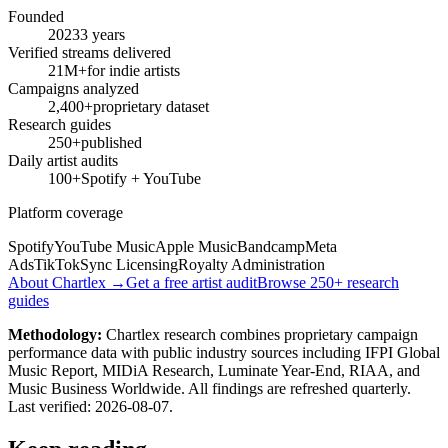
Founded
2023
3 years
Verified streams delivered
21M+
for indie artists
Campaigns analyzed
2,400+
proprietary dataset
Research guides
250+
published
Daily artist audits
100+
Spotify + YouTube
Platform coverage
Spotify
YouTube Music
Apple Music
Bandcamp
Meta
Ads
TikTok
Sync Licensing
Royalty Administration
About Chartlex →
Get a free artist audit
Browse 250+ research
guides
Methodology:
Chartlex research combines proprietary campaign
performance data with public industry sources including IFPI Global
Music Report, MIDiA Research, Luminate Year-End, RIAA, and
Music Business Worldwide. All findings are refreshed quarterly.
Last verified:
2026-08-07
.