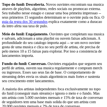
Topo do funil: Descoberta.
Novos ouvintes encontram sua musica
atraves de playlists, algoritmo, redes sociais ou promocao externa.
Seu trabalho nesse estagio e causar uma boa primeira impressao --
seus primeiros 15 segundos determinam se o ouvinte pula ou fica. O
guia da regra dos 30 segundos
explica exatamente como a duracao
da intro afeta sua taxa de pulo.
Meio do funil: Engajamento.
Ouvintes que completam sua musica
e salvam, adicionam a uma playlist ou ouvem faixas adicionais. A
profundidade do seu catalogo importa aqui -- se um novo ouvinte
gosta de uma musica e clica no seu perfil de artista, ele precisa de
pelo menos 10 a 15 faixas para explorar. Por isso a consistencia de
lancamentos importa.
Fundo do funil: Conversao.
Ouvintes engajados que seguem seu
perfil de artista, ouvem sua musica regularmente e compram merch
ou ingressos. Esses sao seus fas de base. O comportamento de
streaming deles envia os sinais algoritmicos mais fortes e sustenta
seu crescimento entre lancamentos.
A maioria dos artistas independentes foca exclusivamente no topo
do funil (conseguir mais streams) e ignora o meio e o fundo. Mas
um artista com 5.000 ouvintes mensais e 15% de taxa de conversao
de seguidores tem uma base mais solida do que um artista com
20.000 ouvintes mensais e 2% de taxa de conversao.