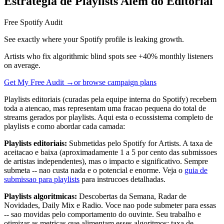
Estrategia de Playlists Alem do Editorial
Free Spotify Audit
See exactly where your Spotify profile is leaking growth.
Artists who fix algorithmic blind spots see +40% monthly listeners
on average.
Get My Free Audit →
or browse campaign plans
Playlists editoriais (curadas pela equipe interna do Spotify) recebem
toda a atencao, mas representam uma fracao pequena do total de
streams gerados por playlists. Aqui esta o ecossistema completo de
playlists e como abordar cada camada:
Playlists editoriais:
Submetidas pelo Spotify for Artists. A taxa de
aceitacao e baixa (aproximadamente 1 a 5 por cento das submissoes
de artistas independentes), mas o impacto e significativo. Sempre
submeta -- nao custa nada e o potencial e enorme. Veja o
guia de
submissao para playlists
para instrucoes detalhadas.
Playlists algoritmicas:
Descobertas da Semana, Radar de
Novidades, Daily Mix e Radio. Voce nao pode submeter para essas
-- sao movidas pelo comportamento do ouvinte. Seu trabalho e
otimizar as metricas que alimentam esses algoritmos: taxa de