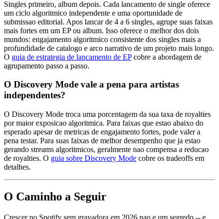
Singles primeiro, album depois. Cada lancamento de single oferece
um ciclo algoritmico independente e uma oportunidade de
submissao editorial. Apos lancar de 4 a 6 singles, agrupe suas faixas
mais fortes em um EP ou album. Isso oferece o melhor dos dois
mundos: engajamento algoritmico consistente dos singles mais a
profundidade de catalogo e arco narrativo de um projeto mais longo.
O
guia de estrategia de lancamento de EP
cobre a abordagem de
agrupamento passo a passo.
O Discovery Mode vale a pena para artistas
independentes?
O Discovery Mode troca uma porcentagem da sua taxa de royalties
por maior exposicao algoritmica. Para faixas que estao abaixo do
esperado apesar de metricas de engajamento fortes, pode valer a
pena testar. Para suas faixas de melhor desempenho que ja estao
gerando streams algoritmicos, geralmente nao compensa a reducao
de royalties. O
guia sobre Discovery Mode
cobre os tradeoffs em
detalhes.
O Caminho a Seguir
Crescer no Spotify sem gravadora em 2026 nao e um segredo -- e