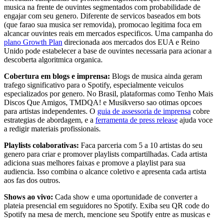
musica na frente de ouvintes segmentados com probabilidade de
engajar com seu genero. Diferente de servicos baseados em bots
(que farao sua musica ser removida), promocao legitima foca em
alcancar ouvintes reais em mercados especificos. Uma campanha do
plano Growth Plan
direcionada aos mercados dos EUA e Reino
Unido pode estabelecer a base de ouvintes necessaria para acionar a
descoberta algoritmica organica.
Cobertura em blogs e imprensa:
Blogs de musica ainda geram
trafego significativo para o Spotify, especialmente veiculos
especializados por genero. No Brasil, plataformas como Tenho Mais
Discos Que Amigos, TMDQA! e Musikverso sao otimas opcoes
para artistas independentes. O
guia de assessoria de imprensa
cobre
estrategias de abordagem, e a
ferramenta de press release
ajuda voce
a redigir materiais profissionais.
Playlists colaborativas:
Faca parceria com 5 a 10 artistas do seu
genero para criar e promover playlists compartilhadas. Cada artista
adiciona suas melhores faixas e promove a playlist para sua
audiencia. Isso combina o alcance coletivo e apresenta cada artista
aos fas dos outros.
Shows ao vivo:
Cada show e uma oportunidade de converter a
plateia presencial em seguidores no Spotify. Exiba seu QR code do
Spotify na mesa de merch, mencione seu Spotify entre as musicas e