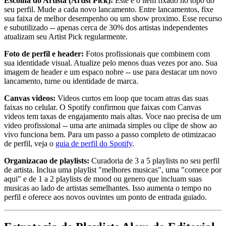
Escolha do Artista (Artist Pick):
Este e o item fixado no topo do
seu perfil. Mude a cada novo lancamento. Entre lancamentos, fixe
sua faixa de melhor desempenho ou um show proximo. Esse recurso
e subutilizado -- apenas cerca de 30% dos artistas independentes
atualizam seu Artist Pick regularmente.
Foto de perfil e header:
Fotos profissionais que combinem com
sua identidade visual. Atualize pelo menos duas vezes por ano. Sua
imagem de header e um espaco nobre -- use para destacar um novo
lancamento, turne ou identidade de marca.
Canvas videos:
Videos curtos em loop que tocam atras das suas
faixas no celular. O Spotify confirmou que faixas com Canvas
videos tem taxas de engajamento mais altas. Voce nao precisa de um
video profissional -- uma arte animada simples ou clipe de show ao
vivo funciona bem. Para um passo a passo completo de otimizacao
de perfil, veja o
guia de perfil do Spotify
.
Organizacao de playlists:
Curadoria de 3 a 5 playlists no seu perfil
de artista. Inclua uma playlist "melhores musicas", uma "comece por
aqui" e de 1 a 2 playlists de mood ou genero que incluam suas
musicas ao lado de artistas semelhantes. Isso aumenta o tempo no
perfil e oferece aos novos ouvintes um ponto de entrada guiado.