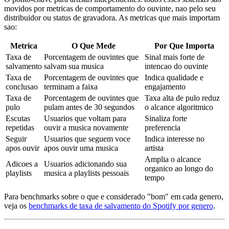
movidos por metricas de comportamento do ouvinte, nao pelo seu
distribuidor ou status de gravadora. As metricas que mais importam
sao:
Metrica
O Que Mede
Por Que Importa
Taxa de
Porcentagem de ouvintes que
Sinal mais forte de
salvamento
salvam sua musica
intencao do ouvinte
Taxa de
Porcentagem de ouvintes que
Indica qualidade e
conclusao
terminam a faixa
engajamento
Taxa de
Porcentagem de ouvintes que
Taxa alta de pulo reduz
pulo
pulam antes de 30 segundos
o alcance algoritmico
Escutas
Usuarios que voltam para
Sinaliza forte
repetidas
ouvir a musica novamente
preferencia
Seguir
Usuarios que seguem voce
Indica interesse no
apos ouvir
apos ouvir uma musica
artista
Amplia o alcance
Adicoes a
Usuarios adicionando sua
organico ao longo do
playlists
musica a playlists pessoais
tempo
Para benchmarks sobre o que e considerado "bom" em cada genero,
veja os
benchmarks de taxa de salvamento do Spotify por genero
.