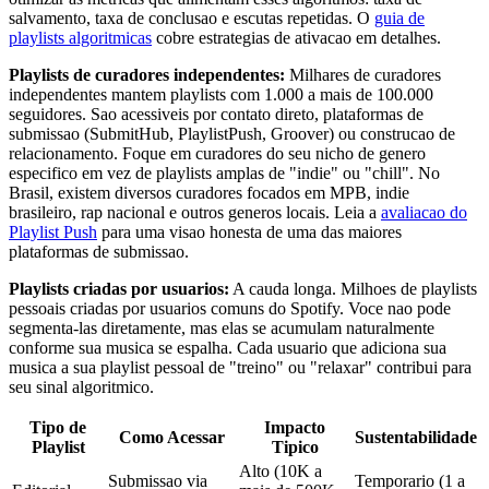
salvamento, taxa de conclusao e escutas repetidas. O
guia de
playlists algoritmicas
cobre estrategias de ativacao em detalhes.
Playlists de curadores independentes:
Milhares de curadores
independentes mantem playlists com 1.000 a mais de 100.000
seguidores. Sao acessiveis por contato direto, plataformas de
submissao (SubmitHub, PlaylistPush, Groover) ou construcao de
relacionamento. Foque em curadores do seu nicho de genero
especifico em vez de playlists amplas de "indie" ou "chill". No
Brasil, existem diversos curadores focados em MPB, indie
brasileiro, rap nacional e outros generos locais. Leia a
avaliacao do
Playlist Push
para uma visao honesta de uma das maiores
plataformas de submissao.
Playlists criadas por usuarios:
A cauda longa. Milhoes de playlists
pessoais criadas por usuarios comuns do Spotify. Voce nao pode
segmenta-las diretamente, mas elas se acumulam naturalmente
conforme sua musica se espalha. Cada usuario que adiciona sua
musica a sua playlist pessoal de "treino" ou "relaxar" contribui para
seu sinal algoritmico.
Tipo de
Impacto
Como Acessar
Sustentabilidade
Playlist
Tipico
Alto (10K a
Submissao via
Temporario (1 a