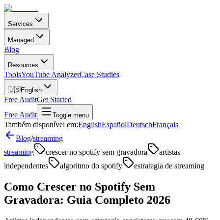
Services
Managed
Blog
Resources
Tools
YouTube Analyzer
Case Studies
🇺🇸
English
Free Audit
Get Started
Free Audit
Toggle menu
Também disponível em:
English
Español
Deutsch
Français
Blog
/
streaming
streaming
crescer no spotify sem gravadora
artistas
independentes
algoritmo do spotify
estrategia de streaming
Como Crescer no Spotify Sem
Gravadora: Guia Completo 2026