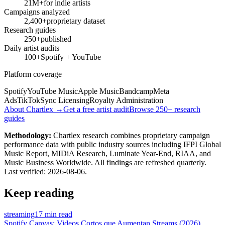
21M+
for indie artists
Campaigns analyzed
2,400+
proprietary dataset
Research guides
250+
published
Daily artist audits
100+
Spotify + YouTube
Platform coverage
Spotify
YouTube Music
Apple Music
Bandcamp
Meta
Ads
TikTok
Sync Licensing
Royalty Administration
About Chartlex →
Get a free artist audit
Browse 250+ research
guides
Methodology:
Chartlex research combines proprietary campaign
performance data with public industry sources including IFPI Global
Music Report, MIDiA Research, Luminate Year-End, RIAA, and
Music Business Worldwide. All findings are refreshed quarterly.
Last verified:
2026-08-06
.
Keep reading
streaming
17 min read
Spotify Canvas: Videos Cortos que Aumentan Streams (2026)