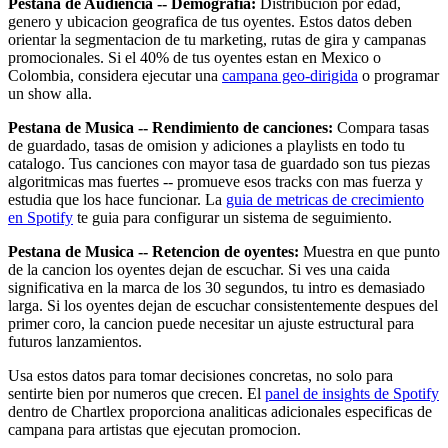
Pestana de Audiencia -- Demografia:
Distribucion por edad,
genero y ubicacion geografica de tus oyentes. Estos datos deben
orientar la segmentacion de tu marketing, rutas de gira y campanas
promocionales. Si el 40% de tus oyentes estan en Mexico o
Colombia, considera ejecutar una
campana geo-dirigida
o programar
un show alla.
Pestana de Musica -- Rendimiento de canciones:
Compara tasas
de guardado, tasas de omision y adiciones a playlists en todo tu
catalogo. Tus canciones con mayor tasa de guardado son tus piezas
algoritmicas mas fuertes -- promueve esos tracks con mas fuerza y
estudia que los hace funcionar. La
guia de metricas de crecimiento
en Spotify
te guia para configurar un sistema de seguimiento.
Pestana de Musica -- Retencion de oyentes:
Muestra en que punto
de la cancion los oyentes dejan de escuchar. Si ves una caida
significativa en la marca de los 30 segundos, tu intro es demasiado
larga. Si los oyentes dejan de escuchar consistentemente despues del
primer coro, la cancion puede necesitar un ajuste estructural para
futuros lanzamientos.
Usa estos datos para tomar decisiones concretas, no solo para
sentirte bien por numeros que crecen. El
panel de insights de Spotify
dentro de Chartlex proporciona analiticas adicionales especificas de
campana para artistas que ejecutan promocion.