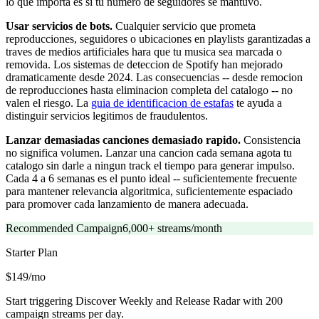
lo que importa es si tu numero de seguidores se mantuvo.
Usar servicios de bots.
Cualquier servicio que prometa
reproducciones, seguidores o ubicaciones en playlists garantizadas a
traves de medios artificiales hara que tu musica sea marcada o
removida. Los sistemas de deteccion de Spotify han mejorado
dramaticamente desde 2024. Las consecuencias -- desde remocion
de reproducciones hasta eliminacion completa del catalogo -- no
valen el riesgo. La
guia de identificacion de estafas
te ayuda a
distinguir servicios legitimos de fraudulentos.
Lanzar demasiadas canciones demasiado rapido.
Consistencia
no significa volumen. Lanzar una cancion cada semana agota tu
catalogo sin darle a ningun track el tiempo para generar impulso.
Cada 4 a 6 semanas es el punto ideal -- suficientemente frecuente
para mantener relevancia algoritmica, suficientemente espaciado
para promover cada lanzamiento de manera adecuada.
Recommended Campaign
6,000+ streams/month
Starter
Plan
$149/mo
Start triggering Discover Weekly and Release Radar with 200
campaign streams per day.