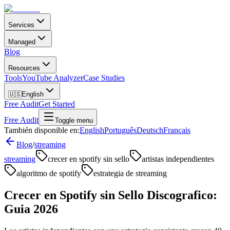
Services
Managed
Blog
Resources
Tools
YouTube Analyzer
Case Studies
🇺🇸
English
Free Audit
Get Started
Free Audit
Toggle menu
También disponible en:
English
Português
Deutsch
Français
Blog
/
streaming
streaming
crecer en spotify sin sello
artistas independientes
algoritmo de spotify
estrategia de streaming
Crecer en Spotify sin Sello Discografico:
Guia 2026