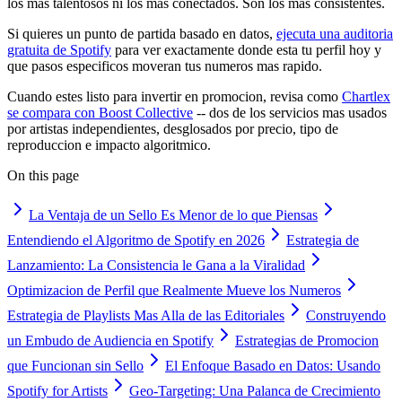
los mas talentosos ni los mas conectados. Son los mas consistentes.
Si quieres un punto de partida basado en datos,
ejecuta una auditoria
gratuita de Spotify
para ver exactamente donde esta tu perfil hoy y
que pasos especificos moveran tus numeros mas rapido.
Cuando estes listo para invertir en promocion, revisa como
Chartlex
se compara con Boost Collective
-- dos de los servicios mas usados
por artistas independientes, desglosados por precio, tipo de
reproduccion e impacto algoritmico.
On this page
La Ventaja de un Sello Es Menor de lo que Piensas
Entendiendo el Algoritmo de Spotify en 2026
Estrategia de
Lanzamiento: La Consistencia le Gana a la Viralidad
Optimizacion de Perfil que Realmente Mueve los Numeros
Estrategia de Playlists Mas Alla de las Editoriales
Construyendo
un Embudo de Audiencia en Spotify
Estrategias de Promocion
que Funcionan sin Sello
El Enfoque Basado en Datos: Usando
Spotify for Artists
Geo-Targeting: Una Palanca de Crecimiento