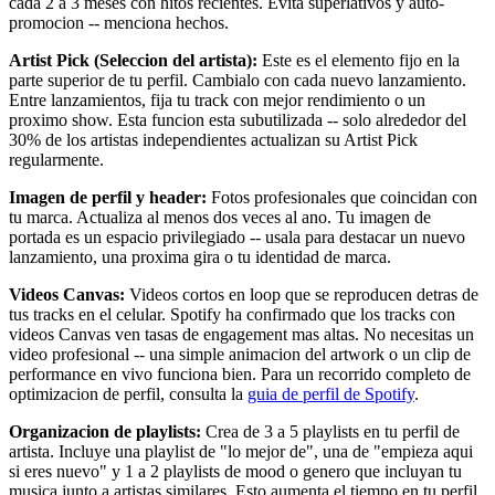
cada 2 a 3 meses con hitos recientes. Evita superlativos y auto-
promocion -- menciona hechos.
Artist Pick (Seleccion del artista):
Este es el elemento fijo en la
parte superior de tu perfil. Cambialo con cada nuevo lanzamiento.
Entre lanzamientos, fija tu track con mejor rendimiento o un
proximo show. Esta funcion esta subutilizada -- solo alrededor del
30% de los artistas independientes actualizan su Artist Pick
regularmente.
Imagen de perfil y header:
Fotos profesionales que coincidan con
tu marca. Actualiza al menos dos veces al ano. Tu imagen de
portada es un espacio privilegiado -- usala para destacar un nuevo
lanzamiento, una proxima gira o tu identidad de marca.
Videos Canvas:
Videos cortos en loop que se reproducen detras de
tus tracks en el celular. Spotify ha confirmado que los tracks con
videos Canvas ven tasas de engagement mas altas. No necesitas un
video profesional -- una simple animacion del artwork o un clip de
performance en vivo funciona bien. Para un recorrido completo de
optimizacion de perfil, consulta la
guia de perfil de Spotify
.
Organizacion de playlists:
Crea de 3 a 5 playlists en tu perfil de
artista. Incluye una playlist de "lo mejor de", una de "empieza aqui
si eres nuevo" y 1 a 2 playlists de mood o genero que incluyan tu
musica junto a artistas similares. Esto aumenta el tiempo en tu perfil