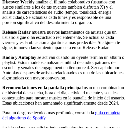
Discover Weekly
analiza el filtrado colaborativo (usuarios con
gustos similares a los de tus oyentes tambien disfrutan X) y el
analisis de caracteristicas de audio (tempo, tonalidad, energia,
acusticidad). Se actualiza cada lunes y es responsable de una
porcion significativa del descubrimiento organico.
Release Radar
muestra nuevos lanzamientos de artistas que un
usuario sigue o ha escuchado recientemente. Se actualiza cada
viernes y es la ubicacion algoritmica mas predecible. Si alguien te
sigue, tu nuevo lanzamiento aparecera en su Release Radar.
Radio y Autoplay
se activan cuando un oyente termina un album o
playlist. Estos modelos analizan similitud de audio, patrones de
escucha y senales de engagement en tiempo real. Ser captado por
Autoplay despues de artistas relacionados es una de las ubicaciones
algoritmicas con mayor conversion.
Recomendaciones en la pantalla principal
usan una combinacion
de historial de escucha, hora del dia, actividad reciente y senales
contextuales para mostrar musica en la pantalla de inicio del usuario.
Estas ubicaciones han aumentado significativamente desde 2024.
Para un desglose tecnico mas profundo, consulta la
guia completa
del algoritmo de Spotify
.
La idea clave para artistas independientes: todos estos sistemas se