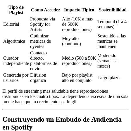
Tipo de
Como Acceder
Impacto Tipico
Sostenibilidad
Playlist
Propuesta via
Alto (10K a mas
Temporal (1 a 4
Editorial
Spotify for
de 500K
semanas)
Artists
reproducciones)
Optimizar
Sostenido si las
Muy alto
Algoritmica
metricas de
metricas se
(continuo)
oyentes
mantienen
Contacto
Moderado
Curador
directo,
Medio (500 a 50K
(semanas a
independiente
plataformas de
reproducciones)
meses)
envio
Generada por
Difusion
Bajo por playlist,
Largo plazo
usuarios
organica
alto en conjunto
El perfil de streaming mas saludable tiene reproducciones
distribuidas en los cuatro tipos. La dependencia excesiva de una sola
fuente hace que tu crecimiento sea fragil.
Construyendo un Embudo de Audiencia
en Spotify