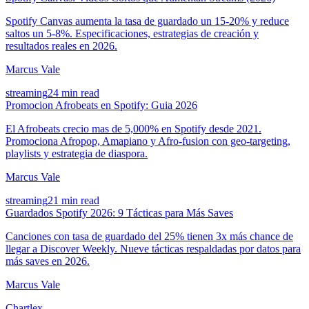
Spotify Canvas aumenta la tasa de guardado un 15-20% y reduce
saltos un 5-8%. Especificaciones, estrategias de creación y
resultados reales en 2026.
Marcus Vale
streaming
24 min read
Promocion Afrobeats en Spotify: Guia 2026
El Afrobeats crecio mas de 5,000% en Spotify desde 2021.
Promociona Afropop, Amapiano y Afro-fusion con geo-targeting,
playlists y estrategia de diaspora.
Marcus Vale
streaming
21 min read
Guardados Spotify 2026: 9 Tácticas para Más Saves
Canciones con tasa de guardado del 25% tienen 3x más chance de
llegar a Discover Weekly. Nueve tácticas respaldadas por datos para
más saves en 2026.
Marcus Vale
Chartlex