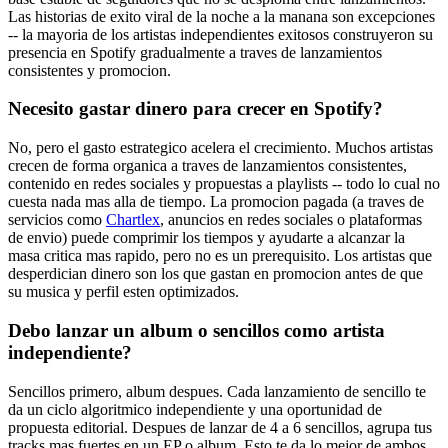
Las historias de exito viral de la noche a la manana son excepciones
-- la mayoria de los artistas independientes exitosos construyeron su
presencia en Spotify gradualmente a traves de lanzamientos
consistentes y promocion.
Necesito gastar dinero para crecer en Spotify?
No, pero el gasto estrategico acelera el crecimiento. Muchos artistas
crecen de forma organica a traves de lanzamientos consistentes,
contenido en redes sociales y propuestas a playlists -- todo lo cual no
cuesta nada mas alla de tiempo. La promocion pagada (a traves de
servicios como
Chartlex
, anuncios en redes sociales o plataformas
de envio) puede comprimir los tiempos y ayudarte a alcanzar la
masa critica mas rapido, pero no es un prerequisito. Los artistas que
desperdician dinero son los que gastan en promocion antes de que
su musica y perfil esten optimizados.
Debo lanzar un album o sencillos como artista
independiente?
Sencillos primero, album despues. Cada lanzamiento de sencillo te
da un ciclo algoritmico independiente y una oportunidad de
propuesta editorial. Despues de lanzar de 4 a 6 sencillos, agrupa tus
tracks mas fuertes en un EP o album. Esto te da lo mejor de ambos