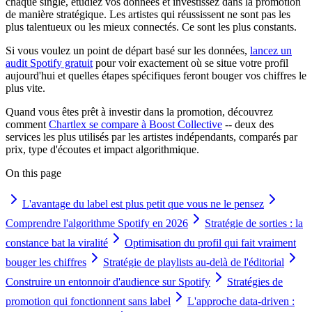
chaque single, étudiez vos données et investissez dans la promotion
de manière stratégique. Les artistes qui réussissent ne sont pas les
plus talentueux ou les mieux connectés. Ce sont les plus constants.
Si vous voulez un point de départ basé sur les données,
lancez un
audit Spotify gratuit
pour voir exactement où se situe votre profil
aujourd'hui et quelles étapes spécifiques feront bouger vos chiffres le
plus vite.
Quand vous êtes prêt à investir dans la promotion, découvrez
comment
Chartlex se compare à Boost Collective
-- deux des
services les plus utilisés par les artistes indépendants, comparés par
prix, type d'écoutes et impact algorithmique.
On this page
L'avantage du label est plus petit que vous ne le pensez
Comprendre l'algorithme Spotify en 2026
Stratégie de sorties : la
constance bat la viralité
Optimisation du profil qui fait vraiment
bouger les chiffres
Stratégie de playlists au-delà de l'éditorial
Construire un entonnoir d'audience sur Spotify
Stratégies de
promotion qui fonctionnent sans label
L'approche data-driven :