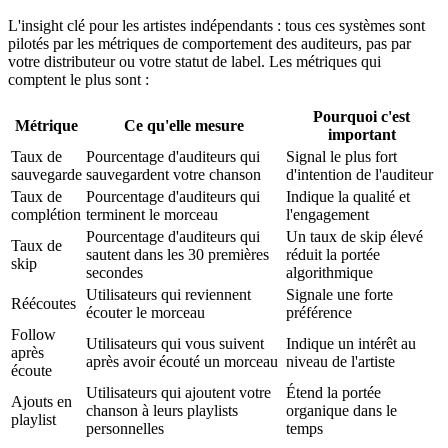
L'insight clé pour les artistes indépendants : tous ces systèmes sont
pilotés par les métriques de comportement des auditeurs, pas par
votre distributeur ou votre statut de label. Les métriques qui
comptent le plus sont :
Pourquoi c'est
Métrique
Ce qu'elle mesure
important
Taux de
Pourcentage d'auditeurs qui
Signal le plus fort
sauvegarde
sauvegardent votre chanson
d'intention de l'auditeur
Taux de
Pourcentage d'auditeurs qui
Indique la qualité et
complétion
terminent le morceau
l'engagement
Pourcentage d'auditeurs qui
Un taux de skip élevé
Taux de
sautent dans les 30 premières
réduit la portée
skip
secondes
algorithmique
Utilisateurs qui reviennent
Signale une forte
Réécoutes
écouter le morceau
préférence
Follow
Utilisateurs qui vous suivent
Indique un intérêt au
après
après avoir écouté un morceau
niveau de l'artiste
écoute
Utilisateurs qui ajoutent votre
Étend la portée
Ajouts en
chanson à leurs playlists
organique dans le
playlist
personnelles
temps