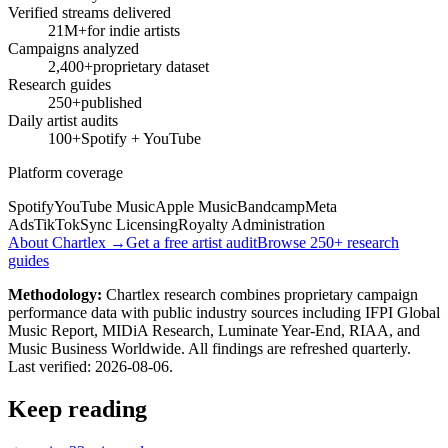
Verified streams delivered
21M+
for indie artists
Campaigns analyzed
2,400+
proprietary dataset
Research guides
250+
published
Daily artist audits
100+
Spotify + YouTube
Platform coverage
Spotify
YouTube Music
Apple Music
Bandcamp
Meta
Ads
TikTok
Sync Licensing
Royalty Administration
About Chartlex →
Get a free artist audit
Browse 250+ research
guides
Methodology:
Chartlex research combines proprietary campaign
performance data with public industry sources including IFPI Global
Music Report, MIDiA Research, Luminate Year-End, RIAA, and
Music Business Worldwide. All findings are refreshed quarterly.
Last verified:
2026-08-06
.
Keep reading