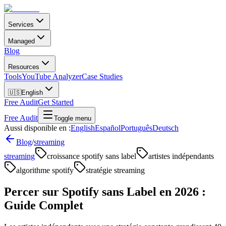
Services
Managed
Blog
Resources
Tools
YouTube Analyzer
Case Studies
🇺🇸
English
Free Audit
Get Started
Free Audit
Toggle menu
Aussi disponible en :
English
Español
Português
Deutsch
Blog
/
streaming
streaming
croissance spotify sans label
artistes indépendants
algorithme spotify
stratégie streaming
Percer sur Spotify sans Label en 2026 :
Guide Complet