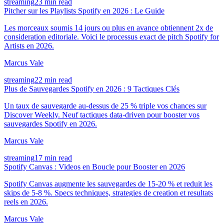
streaming
23 min read
Pitcher sur les Playlists Spotify en 2026 : Le Guide
Les morceaux soumis 14 jours ou plus en avance obtiennent 2x de
consideration editoriale. Voici le processus exact de pitch Spotify for
Artists en 2026.
Marcus Vale
streaming
22 min read
Plus de Sauvegardes Spotify en 2026 : 9 Tactiques Clés
Un taux de sauvegarde au-dessus de 25 % triple vos chances sur
Discover Weekly. Neuf tactiques data-driven pour booster vos
sauvegardes Spotify en 2026.
Marcus Vale
streaming
17 min read
Spotify Canvas : Videos en Boucle pour Booster en 2026
Spotify Canvas augmente les sauvegardes de 15-20 % et reduit les
skips de 5-8 %. Specs techniques, strategies de creation et resultats
reels en 2026.
Marcus Vale