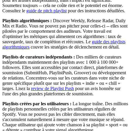
pour les artistes indépendants), mais l'impact est significatif.
Soumettez toujours -- cela ne coûte rien et le potentiel est énorme.
Consultez le
guide de pitch playlist
pour des instructions détaillées.
Playlists algorithmiques :
Discover Weekly, Release Radar, Daily
Mix et Radio. Vous ne pouvez pas pitcher pour celles-ci -- elles sont
pilotées par le comportement des auditeurs. Votre travail est
d'optimiser les métriques qui alimentent ces algorithmes : taux de
sauvegarde, taux de complétion et réécoutes. Le
guide des playlists
algorithmiques
couvre les stratégies de déclenchement en détail.
Playlists de curateurs indépendants :
Des milliers de curateurs
indépendants maintiennent des playlists avec 1 000 à 100 000+
followers. Elles sont accessibles par contact direct, plateformes de
soumission (SubmitHub, PlaylistPush, Groover) ou développement
de relations. Concentrez-vous sur les curateurs dans votre niche de
genre spécifique plutôt que sur les playlists « indie » ou « chill »
larges. Lisez la
review de Playlist Push
pour un avis honnête sur
l'une des plus grandes plateformes de soumission.
Playlists créées par les utilisateurs :
La longue traîne. Des millions
de playlists personnelles créées par les utilisateurs réguliers de
Spotify. Vous ne pouvez pas les cibler directement, mais elles
s'accumulent naturellement à mesure que votre musique se répand.
Chaque utilisateur qui ajoute votre chanson à sa playlist « sport » ou
« détente » contribue à votre signal algorithmique.