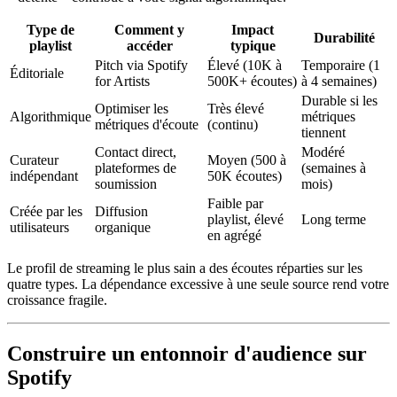
Type de
Comment y
Impact
Durabilité
playlist
accéder
typique
Pitch via Spotify
Élevé (10K à
Temporaire (1
Éditoriale
for Artists
500K+ écoutes)
à 4 semaines)
Durable si les
Optimiser les
Très élevé
Algorithmique
métriques
métriques d'écoute
(continu)
tiennent
Contact direct,
Modéré
Curateur
Moyen (500 à
plateformes de
(semaines à
indépendant
50K écoutes)
soumission
mois)
Faible par
Créée par les
Diffusion
playlist, élevé
Long terme
utilisateurs
organique
en agrégé
Le profil de streaming le plus sain a des écoutes réparties sur les
quatre types. La dépendance excessive à une seule source rend votre
croissance fragile.
Construire un entonnoir d'audience sur
Spotify